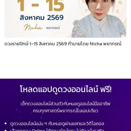
ดวงรายปักษ์ 1–15 สิงหาคม 2569 ทำนายโดย Nicha พยากรณ์
โหลดแอปดูดวงออนไลน์ ฟรี!
เช็กดวงออนไลน์ส่วนตัวกับหมอดูออนไลน์มืออาชีพ
ครบทุกศาสตร์พยากรณ์ในแอปเดียว
ดูดวงออนไลน์แม่น ๆ กับหมอดูผ่านแชทและวิดีโอคอล
เลือกดูดวง Online ได้ตามสไตล์คุณ ไม่ต้องนั่งรอคิว