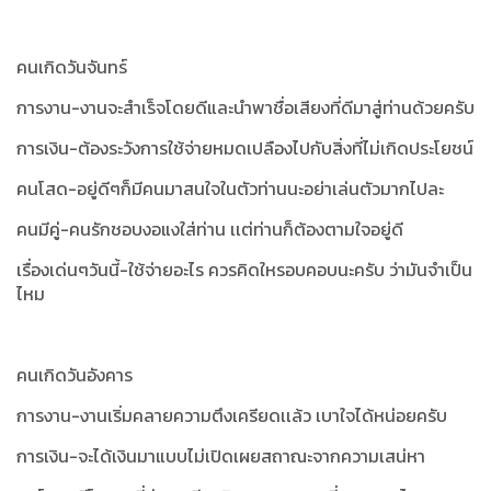
คนเกิดวันจันทร์
การงาน-งานจะสำเร็จโดยดีและนำพาชื่อเสียงที่ดีมาสู่ท่านด้วยครับ
การเงิน-ต้องระวังการใช้จ่ายหมดเปลืองไปกับสิ่งที่ไม่เกิดประโยชน์
คนโสด-อยู่ดีๆก็มีคนมาสนใจในตัวท่านนะอย่าเล่นตัวมากไปละ
คนมีคู่-คนรักชอบงอแงใส่ท่าน เเต่ท่านก็ต้องตามใจอยู่ดี
เรื่องเด่นๆวันนี้-ใช้จ่ายอะไร ควรคิดใหรอบคอบนะครับ ว่ามันจำเป็น
ไหม
คนเกิดวันอังคาร
การงาน-งานเริ่มคลายความตึงเครียดเเล้ว เบาใจได้หน่อยครับ
การเงิน-จะได้เงินมาแบบไม่เปิดเผยสถาณะจากความเสน่หา