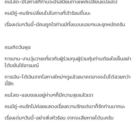
คนโสด-มีโอกาสที่ท่านจะมีรสนิยมทางเพศเปลี่ยนแปลงไป
คนมีคู่-คนรักเปลี่ยนไปในทางที่เร้าร้อนขึ้นนะ
เรื่องเด่นๆวันนี้-มีคนถูกใจท่านมีทั้งเเบบเเอบๆเเละรุกหนักครับ
คนเกิดวันพุธ
การงาน-งานวุ่นวายเกี่ยวกับผู้ร่วมทุนผู้ร่วมหุ้นท่านต้องใจเย็นอย่า
ได้ขยันใช้อารมณ์
การเงิน-ได้เงินจากโอกาสใหม่ๆดูแล้วอนาคตอาจจะไปได้สวยกว่า
นี้อีก
คนโสด-แอบชอบอยู่ห่างๆก็มีความสุขแล้วเรา
คนมีคู่-คนรักไม่ค่อยแสดงเรื่องความรักแต่เขาก็รักท่านมากนะ
เรื่องเด่นๆวันนี้-อย่าเพิ่งหัวร้อน จากจะเสียหายได้นะครับ