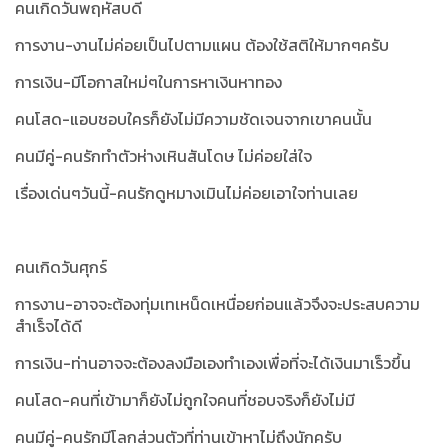
คนเกิดวันพฤหัสบดี
การงาน-งานไม่ค่อยเป็นไปตามแผน ต้องใช้สติให้มากๆครับ
การเงิน-มีโอกาสใหม่ๆในการหาเงินหาทอง
คนโสด-แอบชอบใครก็ยังไม่มีความชัดเจนจากเขาคนนั้น
คนมีคู่-คนรักทำตัวห่างเหินสันโดษ ไม่ค่อยใส่ใจ
เรื่องเด่นๆวันนี้-คนรักดูหมางเมินไม่ค่อยเอาใจท่านเลย
คนเกิดวันศุกร์
การงาน-อาจจะต้องทุ่มเทเหน็ดเหนื่อยก่อนแล้วจึงจะประสบความ
สำเร็จได้ดี
การเงิน-ท่านอาจจะต้องลงมือเองทำเองเพื่อที่จะได้เงินมาเร็วขึ้น
คนโสด-คนที่เข้ามาก็ยังไม่ถูกใจคนที่ชอบจริงก็ยังไม่มี
คนมีคู่-คนรักมีโลกส่วนตัวที่ท่านเข้าหาไม่ถึงนักครับ