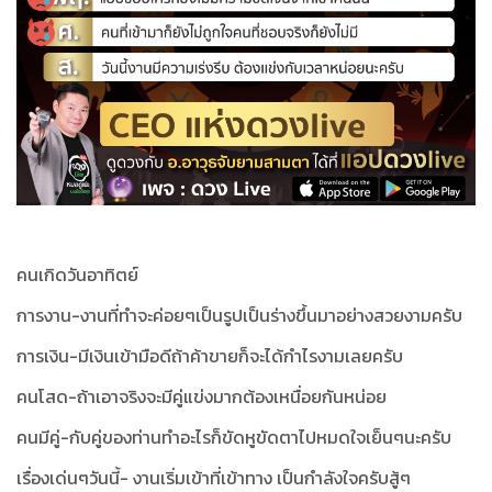
คนเกิดวันอาทิตย์
การงาน-งานที่ทำจะค่อยๆเป็นรูปเป็นร่างขึ้นมาอย่างสวยงามครับ
การเงิน-มีเงินเข้ามือดีถ้าค้าขายก็จะได้กำไรงามเลยครับ
คนโสด-ถ้าเอาจริงจะมีคู่แข่งมากต้องเหนื่อยกันหน่อย
คนมีคู่-กับคู่ของท่านทำอะไรก็ขัดหูขัดตาไปหมดใจเย็นๆนะครับ
เรื่องเด่นๆวันนี้- งานเริ่มเข้าที่เข้าทาง เป็นกำลังใจครับสู้ๆ