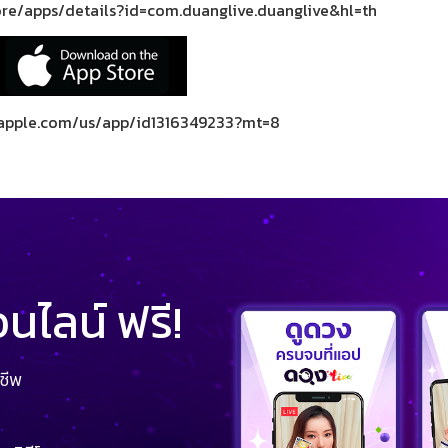
ore/apps/details?id=com.duanglive.duanglive&hl=th
s.apple.com/us/app/id1316349233?mt=8
ไลน์ ฟรี!
ชีพ