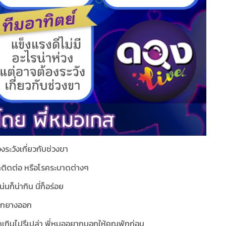
งระวังเกี่ยวกับช่วงขา
คติดต่อ หรือโรคระบาดต่างๆ
น่นก็น่ากิน นี่ก็อร่อย
อดตกยางออก
เกินไปรึเปล่า พี่หมออยากบอกให้คุณพักก่อน