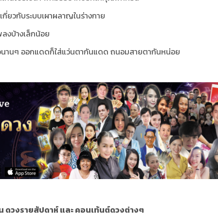
ะวังเกี่ยวกับระบบเผาผลาญในร่างกาย
พลงบ้างเล็กน้อย
ถือนานๆ ออกแดดก็ใส่แว่นตากันแดด ถนอมสายตากันหน่อย
น ดวงรายสัปดาห์ และ คอนเท้นต์ดวงต่างๆ