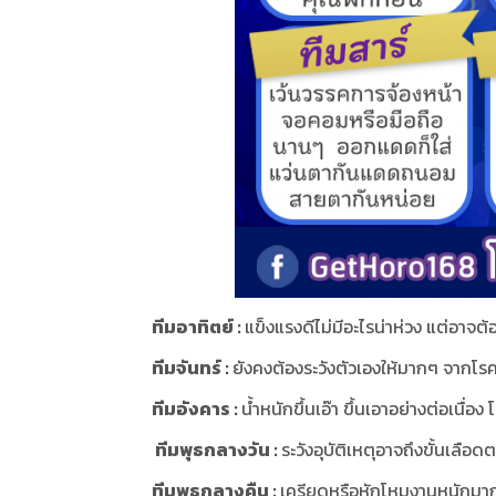
ทีมอาทิตย์ :
แข็งแรงดีไม่มีอะไรน่าห่วง แต่อาจต้อ
ทีมจันทร์ :
ยังคงต้องระวังตัวเองให้มากๆ จากโร
ทีมอังคาร :
น้ำหนักขึ้นเอ๊า ขึ้นเอาอย่างต่อเนื่อง โ
ทีมพุธกลางวัน :
ระวังอุบัติเหตุอาจถึงขั้นเลื
ทีมพุธกลางคืน :
เครียดหรือหักโหมงานหนักมาก