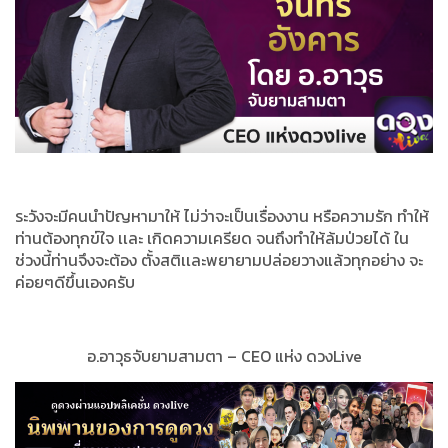
ระวังจะมีคนนำปัญหามาให้ ไม่ว่าจะเป็นเรื่องงาน หรือความรัก ทำให้
ท่านต้องทุกข์ใจ เเละ เกิดความเครียด จนถึงทำให้ล้มป่วยได้ ใน
ช่วงนี้ท่านจึงจะต้อง ตั้งสติเเละพยายามปล่อยวางแล้วทุกอย่าง จะ
ค่อยๆดีขึ้นเองครับ
อ.อาวุธจับยามสามตา – CEO แห่ง ดวงLive