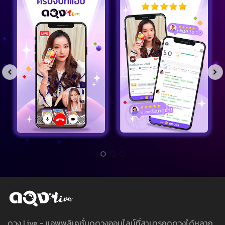
ดวง Live - แอพพลิเคชั่นดูดวงออนไลน์ที่สามารถดูดวงได้หลาก