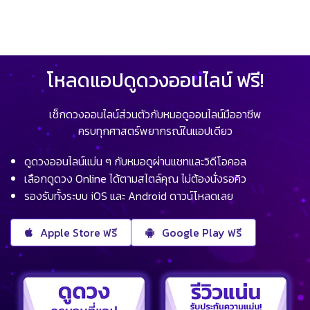
โหลดแอปดูดวงออนไลน์ ฟรี!
เช็กดวงออนไลน์ส่วนตัวกับหมอดูออนไลน์มืออาชีพ
ครบทุกศาสตร์พยากรณ์ในแอปเดียว
ดูดวงออนไลน์แม่น ๆ กับหมอดูผ่านแชทและวิดีโอคอล
เลือกดูดวง Online ได้ตามสไตล์คุณ ไม่ต้องนั่งรอคิว
รองรับทั้งระบบ iOS และ Android ดาวน์โหลดเลย
Apple Store ฟรี
Google Play ฟรี