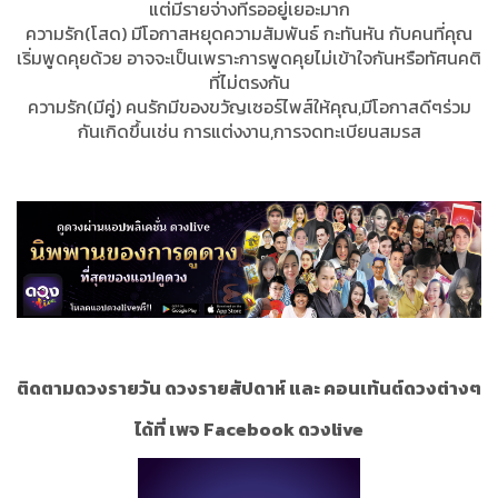
แต่มีรายจ่างที่รออยู่เยอะมาก
ความรัก(โสด) มีโอกาสหยุดความสัมพันธ์ กะทันหัน กับคนที่คุณ
เริ่มพูดคุยด้วย อาจจะเป็นเพราะการพูดคุยไม่เข้าใจกันหรือทัศนคติ
ที่ไม่ตรงกัน
ความรัก(มีคู่) คนรักมีของขวัญเซอร์ไพส์ให้คุณ,มีโอกาสดีๆร่วม
กันเกิดขึ้นเช่น การแต่งงาน,การจดทะเบียนสมรส
ติดตามดวงรายวัน ดวงรายสัปดาห์ และ คอนเท้นต์ดวงต่างๆ
ได้ที่ เพจ Facebook ดวงlive