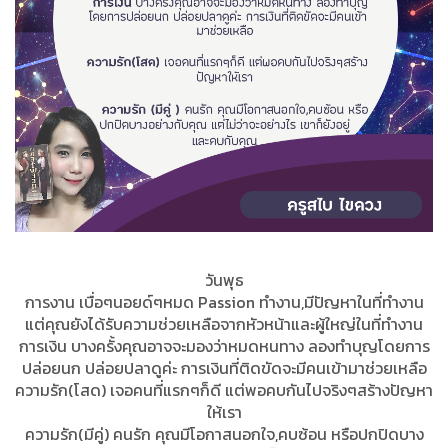
วันพุธ
การงาน เบื่อๆนอยด์ๆหมด Passion ทำงาน,มีปัญหาในที่ทำงาน
แต่คุณยังได้รับความช่วยเหลือจากหัวหน้าและผู้ใหญ่ในที่ทำงาน
การเงิน บางครั้งคุณอาจจะมองว่าหมดหนทาง ลองทำบุญโดยการ
ปล่อยนก ปล่อยปลาดูค่ะ การเงินที่ติดขัดจะมีคนเข้ามาช่วยเหลือ
ความรัก(โสด) เจอคนที่แรกๆก็ดี แต่พอคบกันไปจริงๆสร้างปัญหา
ให้เรา
ความรัก(มีคู่) คนรัก คุณมีโอกาสนอกใจ,คบซ้อน หรือปกปิดบาง