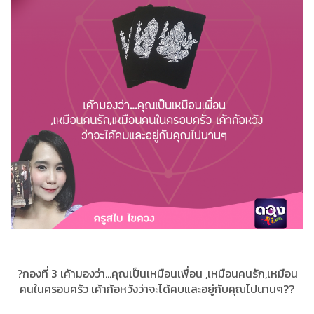
?กองที่ 3 เค้ามองว่า...คุณเป็นเหมือนเพื่อน ,เหมือนคนรัก,เหมือน
คนในครอบครัว เค้าก้อหวังว่าจะได้คบและอยู่กับคุณไปนานๆ??