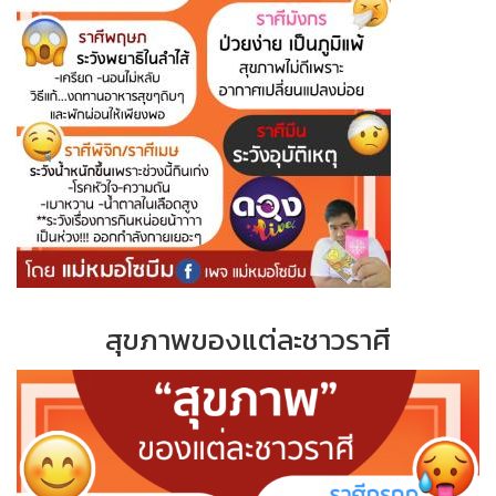
สุขภาพของแต่ละชาวราศี