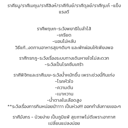
ราศีธนู/ราศีเมถุน/ราศีสิงห์/ราศีกันย์/ราศีตุลย์/ราศีกุมภ์ -แข็ง
แรงดี
ราศีพฤษภ-ระวังพยาธิในลำไส้
-เครียด
-นอนไม่หลับ
วิธีแก้...งดทานอาหารสุขๆดิบๆ และพักผ่อนให้เพียงพอ
ราศีกรกฎ-ระวังเรื่องระบบทางเดินหายใจไม่สะดวก
-ระวังเป็นโรคซึมเศร้า
ราศีพิจิกและราศีเมษ-ระวังน้ำหนักขึ้น เพราะช่วงนี้กินเก่ง
-โรคหัวใจ
-ความดัน
-เบาหวาน
-น้ำตาลในเลือดสูง
**ระวังเรื่องการกินหน่อยน้าาาา เป็นห่วง!!! ออกกำลังกายเยอะๆ
ราศีมังกร - ป่วยง่าย เป็นภูมิแพ้ สุขภาพไม่ดีเพราะอากาศ
เปลี่ยนแปลงบ่อย