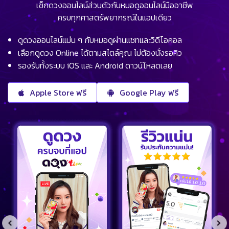
เช็กดวงออนไลน์ส่วนตัวกับหมอดูออนไลน์มืออาชีพ
ครบทุกศาสตร์พยากรณ์ในแอปเดียว
ดูดวงออนไลน์แม่น ๆ กับหมอดูผ่านแชทและวิดีโอคอล
เลือกดูดวง Online ได้ตามสไตล์คุณ ไม่ต้องนั่งรอคิว
รองรับทั้งระบบ iOS และ Android ดาวน์โหลดเลย
Apple Store ฟรี
Google Play ฟรี