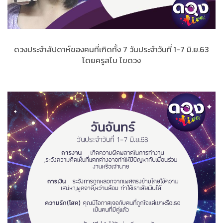
ดวงประจำสัปดาห์ของคนที่เกิดทั้ง 7 วันประจำวันที่ 1-7 มิ.ย.63
โดยครูสไบ ไขดวง