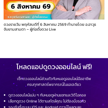
ดวงรายวัน พฤหัสบดีที่ 6 สิงหาคม 2569 ทำนายโดย อ.อาวุธ
จับยามสามตา – ผู้ก่อตั้งดวง Live
โหลดแอปดูดวงออนไลน์ ฟรี!
เช็กดวงออนไลน์ส่วนตัวกับหมอดูออนไลน์มืออาชีพ
ครบทุกศาสตร์พยากรณ์ในแอปเดียว
ดูดวงออนไลน์แม่น ๆ กับหมอดูผ่านแชทและวิดีโอคอล
เลือกดูดวง Online ได้ตามสไตล์คุณ ไม่ต้องนั่งรอคิว
รองรับทั้งระบบ iOS และ Android ดาวน์โหลดเลย