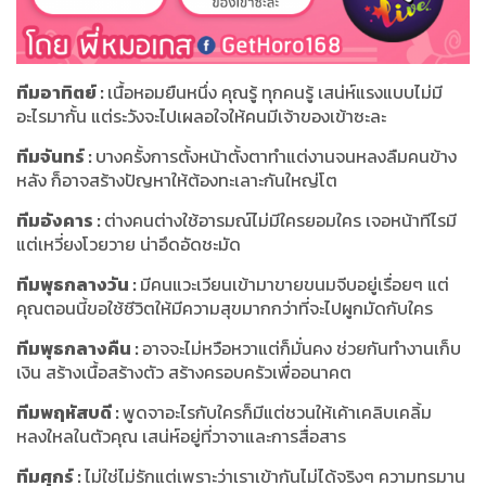
ทีมอาทิตย์
:
เนื้อหอมยืนหนึ่ง คุณรู้ ทุกคนรู้ เสน่ห์แรงแบบไม่มี
อะไรมากั้น แต่ระวังจะไปเผลอใจให้คนมีเจ้าของเข้าซะละ
ทีมจันทร์
:
บางครั้งการตั้งหน้าตั้งตาทำแต่งานจนหลงลืมคนข้าง
หลัง ก็อาจสร้างปัญหาให้ต้องทะเลาะกันใหญ่โต
ทีมอังคาร
:
ต่างคนต่างใช้อารมณ์ไม่มีใครยอมใคร เจอหน้าทีไรมี
แต่เหวี่ยงโวยวาย น่าอึดอัดชะมัด
ทีมพุธกลางวัน
:
มีคนแวะเวียนเข้ามาขายขนมจีบอยู่เรื่อยๆ แต่
คุณตอนนี้ขอใช้ชีวิตให้มีความสุขมากกว่าที่จะไปผูกมัดกับใคร
ทีมพุธกลางคืน
:
อาจจะไม่หวือหวาแต่ก็มั่นคง ช่วยกันทำงานเก็บ
เงิน สร้างเนื้อสร้างตัว สร้างครอบครัวเพื่ออนาคต
ทีมพฤหัสบดี
:
พูดจาอะไรกับใครก็มีแต่ชวนให้เค้าเคลิบเคลิ้ม
หลงใหลในตัวคุณ เสน่ห์อยู่ที่วาจาและการสื่อสาร
ทีมศุกร์
:
ไม่ใช่ไม่รักแต่เพราะว่าเราเข้ากันไม่ได้จริงๆ ความทรมาน