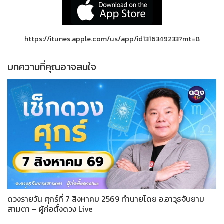
https://itunes.apple.com/us/app/id1316349233?mt=8
บทความที่คุณอาจสนใจ
ดวงรายวัน ศุกร์ที่ 7 สิงหาคม 2569 ทำนายโดย อ.อาวุธจับยาม
สามตา – ผู้ก่อตั้งดวง Live