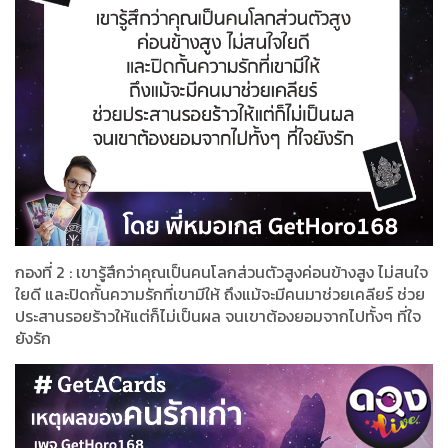
กองที่ 2 : เขารู้สึกว่า​คุณ​เป็น​คนโลกส่วนตัว​สูง​ค่อนข้าง​สูง ไม่​สนใจ
ใยดี และปิดกั้น​ความรักที่เขามีให้ ถึงแม้จะมีคนมาช่วยเคลียร์​ ช่วย
ประสานรอยร้าว​ให้แต่ก็ไม่เป็น​ผล จนเขาต้องยอมจากไปทั้งๆ ที่ใจ
ยังรัก