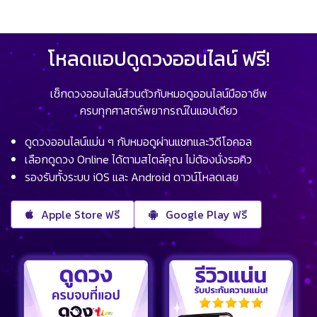
โหลดแอปดูดวงออนไลน์ ฟรี!
เช็กดวงออนไลน์ส่วนตัวกับหมอดูออนไลน์มืออาชีพ
ครบทุกศาสตร์พยากรณ์ในแอปเดียว
ดูดวงออนไลน์แม่น ๆ กับหมอดูผ่านแชทและวิดีโอคอล
เลือกดูดวง Online ได้ตามสไตล์คุณ ไม่ต้องนั่งรอคิว
รองรับทั้งระบบ iOS และ Android ดาวน์โหลดเลย
Apple Store ฟรี
Google Play ฟรี