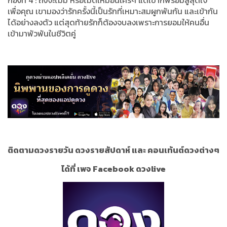
เพื่อคุณ​ เขามองว่ารักครั้งนี้​เป็นรักที่เหมาะสม​ผูกพัน​กัน และเข้ากัน
ได้อย่าง​ลงตัว แต่สุดท้ายรักก็ต้องจบลงเพราะการยอมให้คนอื่น
เข้ามาพัวพัน​ในชีวิต​คู่
ติดตามดวงรายวัน ดวงรายสัปดาห์ และ คอนเท้นต์ดวงต่างๆ
ได้ที่ เพจ Facebook ดวงlive