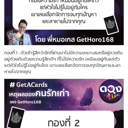
กองที่ 1 : ตัวเค้ารู้สึก​ว่ารักที่ผ่านมาไม่มีความเหมาะสม​หรือคู่ควรกัน
อยู่​ด้วยกันด้วยความรู้สึก​ดีๆ ที่​ไม่​ใช่ความรัก เหมือน​อยู่​กันแค่ตัว
แต่หัวใจไม่รู้​ไปอยู่กับใคร เขาเลยเลือกจัดการจบทุกปัญหา​และลา
หายไปจากคุณ​