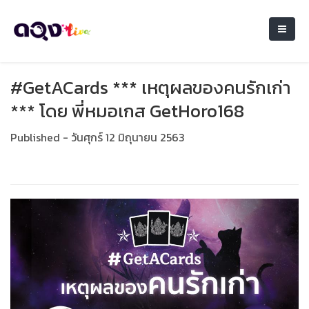
#GetACards *** เหตุ​ผล​ของ​คนรักเก่า
*** โดย พี่หมอเกส GetHoro168
Published - วันศุกร์ 12 มิถุนายน 2563