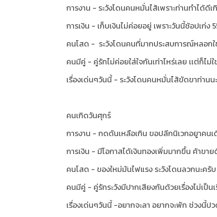
การงาน - ระวังโดนคนหมั่นไส้เพราะท่านทำได้ดีเ
การเงิน - เก็บเงินไม่ค่อยอยู่ เพราะวันนี้ช้อปเก่ง 
คนโสด - ระวังโดนคนที่มากประสบการณ์หลอกใช
คนมีคู่ - คู่รักไม่ค่อยใส่ใจกันเท่าไหร่เลย เเต่ก็ไม่
เรื่องเด่นๆวันนี้ - ระวังโดนคนหมั่นไส้ขัดขาท่านน
คนเกิดวันศุกร์
การงาน - กดดันเหลือเกิน ขอปลีกนิเวกอยูาคนเด
การเงิน - มีโอกาสได้เงินทองเพิ่มมากขึ้น ค้าขายด
คนโสด - ของใหม่มันไฟแรง ระวังโดนลวกนะครับ
คนมีคู่ - คู่รักระวังมีปากเสียงกันด้วยเรื่องไม่เป็นเ
เรื่องเด่นๆวันนี้ -อยากจะลา อยากจะพัก ช่วงนี้ป