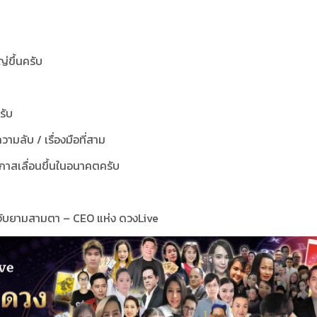
ญ่ขึ้นครับ
รับ
ความลับ / เรื่องมือที่สาม
ีโอกาสเลื่อนขึ้นในอนาคตครับ
ธจับยามสามตา – CEO แห่ง ดวงLive