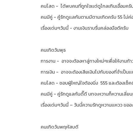
คนโสด - ได้พบคนที่ถูกใจเเต่ดูไกลเกินเอื้อมครั
คนมีคู่ - คู๋รักดูเเลกันตามมีตามเกิดครับ 55 ไม่ค
เรื่องเด่นๆวันนี้ - งานเงินราบรื่นคล่องมือดีครับ
คนเกิดวันพุธ
การงาน - อาจจะต้องหาลู่ทางใหม่ๆเพื่อให้งานก้า
การเงิน - อาจจะต้องเสียเงินไปกับของที่จำเป็นเเบ
คนโสด - ชอบผู้ใหญ่ใจต้องนิ่ง 555 และต้องเช็คดีๆ
คนมีคู่ - คู่รักดูแลกันดี๊ดี บทจะหวานก็หวานเลี่
เรื่องเด่นๆวันนี้ – วันนี้ความรักดูหวานเเหวว ขออ
คนเกิดวันพฤหัสบดี