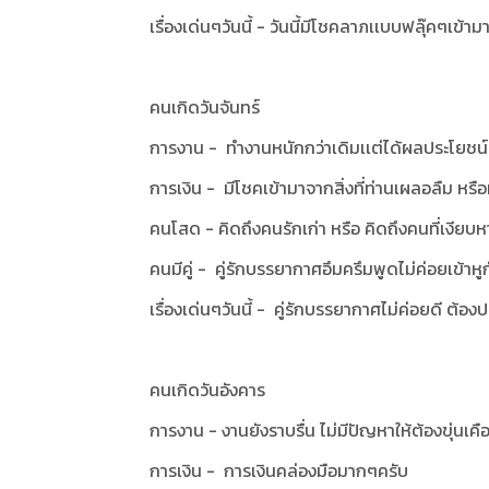
เรื่องเด่นๆวันนี้ - วันนี้มีโชคลาภเเบบฟลุ๊คๆเข้าม
คนเกิดวันจันทร์
การงาน - ทำงานหนักกว่าเดิมเเต่ได้ผลประโยชน์เ
การเงิน - มีโชคเข้ามาจากสิ่งที่ท่านเผลอลืม หรื
คนโสด - คิดถึงคนรักเก่า หรือ คิดถึงคนที่เงียบ
คนมีคู่ - คู่รักบรรยากาศอึมครึมพูดไม่ค่อยเข้าหู
เรื่องเด่นๆวันนี้ - คู่รักบรรยากาศไม่ค่อยดี ต้อง
คนเกิดวันอังคาร
การงาน - งานยังราบรื่น ไม่มีปัญหาให้ต้องขุ่นเคื
การเงิน - การเงินคล่องมือมากๆครับ