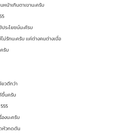
กินหน้าเกินตาเขานะครับ
555
้ประโยชน์นะคัรบ
ใช่ไม่รักนะครับ เเค่ต่างคนต่างเบื่อ
ะครับ
ียวดีกว่า
ีขึ้นครับ
 555
รื่องนะครับ
วดหัวกดดัน