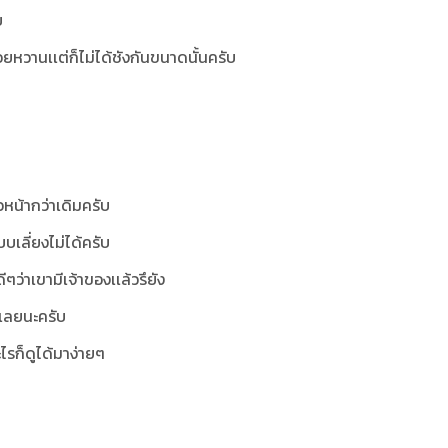
บ
่อยหวานเเต่ก็ไม่ได้ชังกันขนาดนั้นครับ
วหน้ากว่าเดิมครับ
บเลี่ยงไม่ได้ครับ
ว่าเขามีเจ้าของเเล้วรึยัง
ยนเลยนะครับ
ะไรก็ดูได้มาง่ายๆ