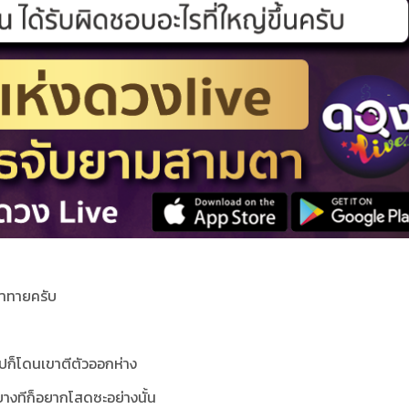
้าทายครับ
ก็โดนเขาตีตัวออกห่าง
 บางทีก็อยากโสดซะอย่างนั้น