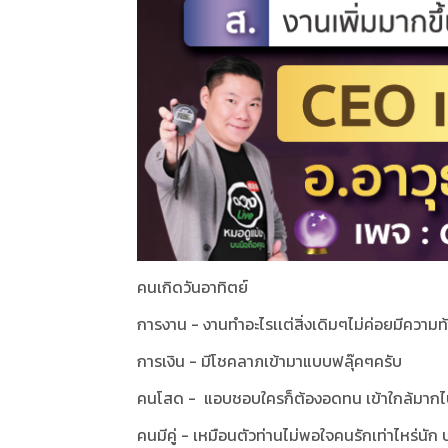
คนเกิดวันอาทิตย์
การงาน - งานทำอะไรเเต่สิ่งเดิมๆไม่ค่อยมีความท
การเงิน - มีโชคลาภเข้ามาแบบฟลุ๊คๆครับ
คนโสด - แอบชอบใครก็ต้องอดทน เข้าใกล้มากไป
คนมีคู่ - เหมือนตัวท่านไม่พอใจคนรักเท่าไหร่นัก