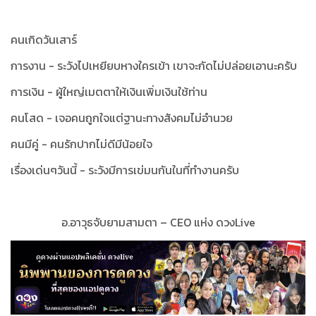
คนเกิดวันเสาร์
การงาน - ระวังไปเหยียบหางใครเข้า เขาจะกัดไม่ปล่อยเอานะครับ
การเงิน - ผู้ใหญ่เมตตาให้เงินเพิ่มเงินใช้ท่าน
คนโสด - เจอคนถูกใจแต่ฐานะทางสังคมไม่อำนวย
คนมีคู่ - คนรักปากไม่ดีมีน้อยใจ
เรื่องเด่นๆวันนี้ - ระวังมีการเข่มนกันในที่ทำงานครับ
อ.อาวุธจับยามสามตา – CEO แห่ง ดวงLive