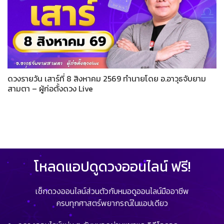
ดวงรายวัน เสาร์ที่ 8 สิงหาคม 2569 ทำนายโดย อ.อาวุธจับยาม
สามตา – ผู้ก่อตั้งดวง Live
โหลดแอปดูดวงออนไลน์ ฟรี!
เช็กดวงออนไลน์ส่วนตัวกับหมอดูออนไลน์มืออาชีพ
ครบทุกศาสตร์พยากรณ์ในแอปเดียว