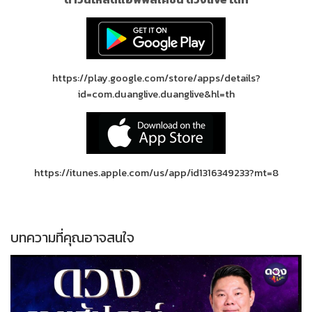
https://play.google.com/store/apps/details?
id=com.duanglive.duanglive&hl=th
https://itunes.apple.com/us/app/id1316349233?mt=8
บทความที่คุณอาจสนใจ