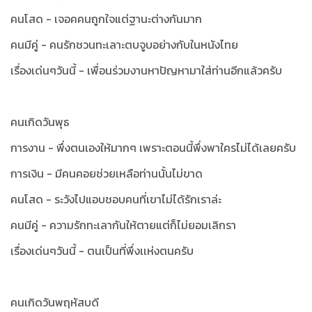
คนโสด - เจอคคนถูกใจแต่ฐานะต่างกันมาก
คนมีคู่ - คนรักชวนทะเลาะตบจูบอย่างกับในหนังไทย
เรื่องเด่นๆวันนี้ - เพื่อนร่วมงานหาปัญหามาใส่ท่านอีกแล้วครับ
คนเกิดวันพุธ
การงาน - พึ่งตนเองให้มากๆ เพราะตอนนี้พึ่งพาใครไม่ได้เลยครับ
การเงิน - มีคนคอยช่วยเหลือท่านนั้นไม่ขาด
คนโสด - ระวังไปแอบชอบคนที่เขาไม่ได้รักเราล่ะ
คนมีคู่ - ความรักทะเลากันให้ตายแต่ก็ไม่ยอมเลิกรา
เรื่องเด่นๆวันนี้ - ตนเป็นที่พึ่งเเห่งตนครับ
คนเกิดวันพฤหัสบดี