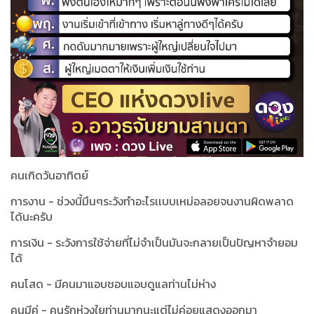
คนเกิดวันอาทิตย์
การงาน - ช่วงนี้มึนๆระวังทำอะไรเเบบเหม่อลอยจนงานผิดพลาด
ได้นะครับ
การเงิน - ระวังการใช้จ่ายที่ไม่จำเป็นมันจะกลายเป็นปัญหาจำยอม
ได้
คนโสด - มีคนมาแอบชอบแอบดูแลท่านไม่ห่าง
คนมีคู่ - คนรักห่วงใยท่านมากนะแต่ไม่ค่อยแสดงออกมา