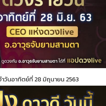
จำ
วั
นอาทิตย์ที่
28 มิถุนายน 2563