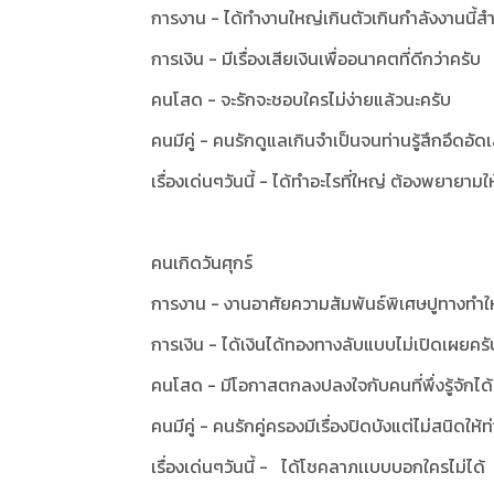
การงาน - ได้ทำงานใหญ่เกินตัวเกินกำลังงานนี้สำเ
การเงิน - มีเรื่องเสียเงินเพื่ออนาคตที่ดีกว่าครับ
คนโสด - จะรักจะชอบใครไม่ง่ายแล้วนะครับ
คนมีคู่ - คนรักดูแลเกินจำเป็นจนท่านรู้สึกอึดอัด
เรื่องเด่นๆวันนี้ - ได้ทำอะไรที่ใหญ่ ต้องพยายามใ
คนเกิดวันศุกร์
การงาน - งานอาศัยความสัมพันธ์พิเศษปูทางทำให้ง
การเงิน - ได้เงินได้ทองทางลับแบบไม่เปิดเผยครั
คนโสด - มีโอกาสตกลงปลงใจกับคนที่พึ่งรู้จักไ
คนมีคู่ - คนรักคู่ครองมีเรื่องปิดบังแต่ไม่สนิดให้
เรื่องเด่นๆวันนี้ - ได้โชคลาภเเบบบอกใครไม่ได้