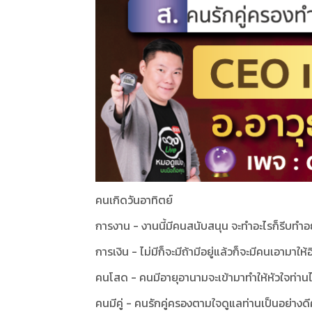
คนเกิดวันอาทิตย์
การงาน - งานนี้มีคนสนับสนุน จะทำอะไรก็รีบทำอ
การเงิน - ไม่มีก็จะมีถ้ามีอยู่แล้วก็จะมีคนเอามาให้
คนโสด - คนมีอายุอานามจะเข้ามาทำให้หัวใจท่านไ
คนมีคู่ - คนรักคู่ครองตามใจดูแลท่านเป็นอย่างดี