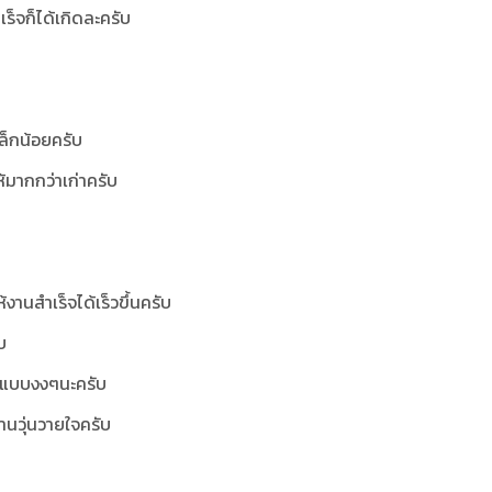
ร็จก็ได้เกิดละครับ
เล็กน้อยครับ
ห้มากกว่าเก่าครับ
านสำเร็จได้เร็วขึ้นครับ
บ
ด้แบบงงๆนะครับ
ท่านวุ่นวายใจครับ