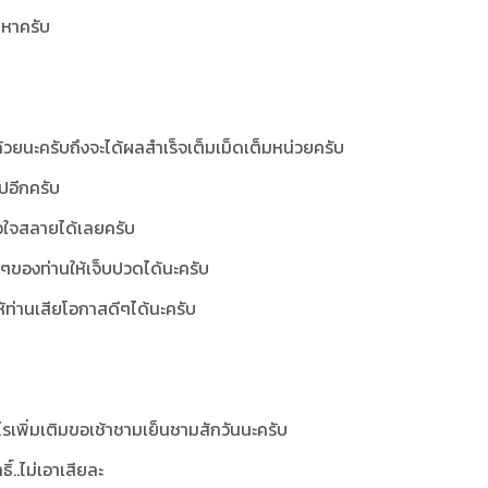
้าหาครับ
้วยนะครับถึงจะได้ผลสำเร็จเต็มเม็ดเต็มหน่วยครับ
ไปอีกครับ
วใจสลายได้เลยครับ
ยๆของท่านให้เจ็บปวดได้นะครับ
ให้ท่านเสียโอกาสดีๆได้นะครับ
ไรเพิ่มเติมขอเช้าชามเย็นชามสักวันนะครับ
์..ไม่เอาเสียละ