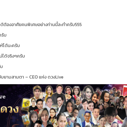
ได้ต้องอาศัยคนพิเศษอย่างท่านนี้ละทำครับ555
ครับ
ห้ได้นะครับ
ม่ได้จริงๆครับ
ับ
ธจับยามสามตา – CEO แห่ง ดวงLive