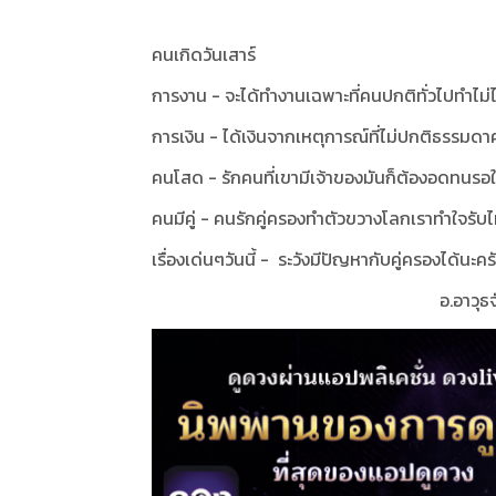
คนเกิดวันเสาร์
การงาน - จะได้ทำงานเฉพาะที่คนปกติทั่วไปทำไม่
การเงิน - ได้เงินจากเหตุการณ์ที่ไม่ปกติธรรมดา
คนโสด - รักคนที่เขามีเจ้าของมันก็ต้องอดทนรอใ
คนมีคู่ - คนรักคู่ครองทำตัวขวางโลกเราทำใจรับไ
เรื่องเด่นๆวันนี้ - ระวังมีปัญหากับคู่ครองได้นะคร
อ.อาวุ