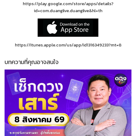
https://play.google.com/store/apps/details?
id=com.duanglive.duanglive&hl=th
https://itunes.apple.com/us/app/id1316349233?mt=8
บทความที่คุณอาจสนใจ