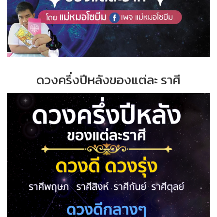
ดวงครึ่งปีหลังของแต่ละ ราศี