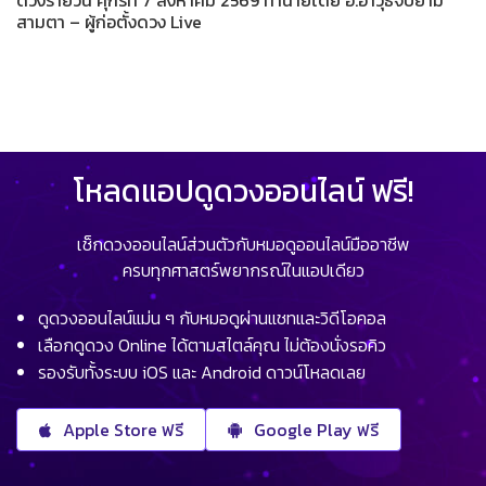
ดวงรายวัน ศุกร์ที่ 7 สิงหาคม 2569 ทำนายโดย อ.อาวุธจับยาม
สามตา – ผู้ก่อตั้งดวง Live
โหลดแอปดูดวงออนไลน์ ฟรี!
เช็กดวงออนไลน์ส่วนตัวกับหมอดูออนไลน์มืออาชีพ
ครบทุกศาสตร์พยากรณ์ในแอปเดียว
ดูดวงออนไลน์แม่น ๆ กับหมอดูผ่านแชทและวิดีโอคอล
เลือกดูดวง Online ได้ตามสไตล์คุณ ไม่ต้องนั่งรอคิว
รองรับทั้งระบบ iOS และ Android ดาวน์โหลดเลย
Apple Store ฟรี
Google Play ฟรี