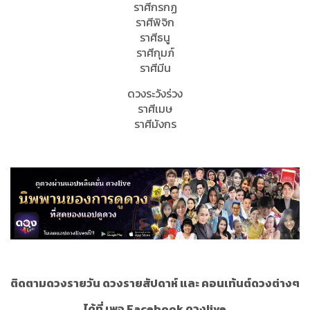
ราศีกรกฏ
ราศีพิจิก
ราศีธนู
ราศีกุมภ์
ราศีมีน
ดวงระวังร่วง
ราศีเมษ
ราศีมังกร
ติดตามดวงรายวัน ดวงรายสัปดาห์ และ คอนเท้นต์ดวงต่างๆ
ได้ที่ เพจ Facebook ดวงlive