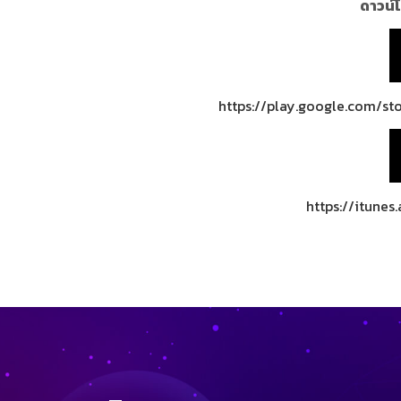
ดาวน์โ
https://play.google.com/st
https://itune