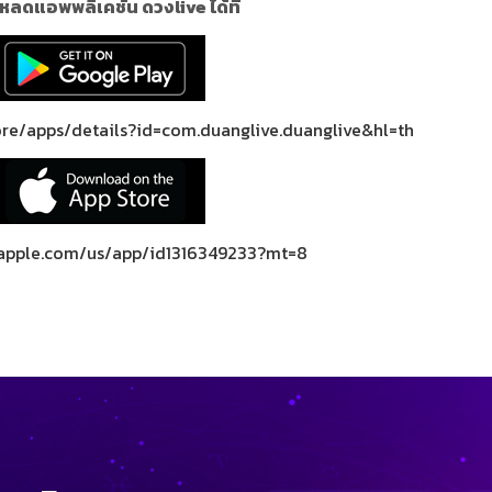
หลดแอพพลิเคชั่น ดวงlive ได้ที่
ore/apps/details?id=com.duanglive.duanglive&hl=th
s.apple.com/us/app/id1316349233?mt=8