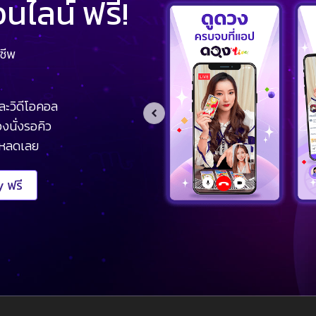
ไลน์ ฟรี!
ชีพ
ละวิดีโอคอล
งนั่งรอคิว
โหลดเลย
 ฟรี