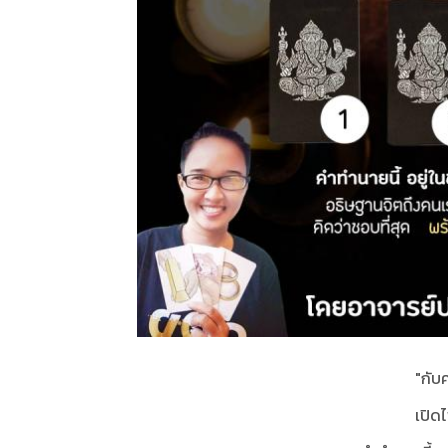
"กับค
เปิดไ