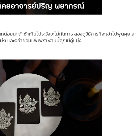
่ๆหน่อยนะ ถ้าช้าเกินไประวังจะไม่ทันการ ลองดูวิธีการที่จะเข้าไปพูดคุย ส
ม่ๆ และอย่ายอมแพ้เพราะงานนี้คุณมีคู่แข่ง