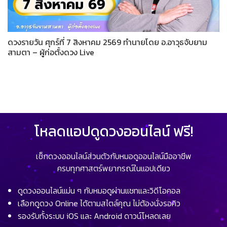
ดวงรายวัน ศุกร์ที่ 7 สิงหาคม 2569 ทำนายโดย อ.อาวุธจับยาม
สามตา – ผู้ก่อตั้งดวง Live
โหลดแอปดูดวงออนไลน์ ฟรี!
เช็กดวงออนไลน์ส่วนตัวกับหมอดูออนไลน์มืออาชีพ
ครบทุกศาสตร์พยากรณ์ในแอปเดียว
ดูดวงออนไลน์แม่น ๆ กับหมอดูผ่านแชทและวิดีโอคอล
เลือกดูดวง Online ได้ตามสไตล์คุณ ไม่ต้องนั่งรอคิว
รองรับทั้งระบบ iOS และ Android ดาวน์โหลดเลย