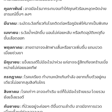
กุมภาพันธ์
:
อาจมีอะไรมากระทบจนทำให้คุณหัวร้อนหงุดหงิดง่าย
อารมณ์ขึ้นๆ ลงๆ
มีนาคม
:
ระมัดระวังเกี่ยวกับโรคติดต่อหรือภูมิแพ้ให้มากเป็นพิเศษ
เมษายน
:
ระวังน้ำหนักขึ้น นอนไม่ค่อยหลับ หรือเกิดอุบัติเหตุถึง
ขั้นเลือดออก
พฤษภาคม
:
สายตาอาจจะฝ้าฟางสั้นหรือยาวเพิ่มขึ้น แถมปวด
เมื่อยช่วงขา
มิถุนายน
:
แข็งแรงดีไม่มีอะไรน่าห่วง แค่อาจจะรู้สึกเกียจคร้านเบื่อ
หน่ายไม่ค่อยแอคทีฟ
กรกฏาคม
:
โรคเครียด ทำงานหนักเกินกำลัง อยากเก็บตัวอยู่คน
เดียวไม่อยากสุงสิงกับใคร
สิงหาคม
:
โรคเก่าๆ อาจจะกำเริบ แต่ก็ไม่มีอะไรร้ายแรง โดยรวม
ยังแข็งแรงดี
กันยายน
:
ที่ป่วยอยู่จะค่อยๆ ดีขึ้นตามลำดับ อาจมีอาการปวด
เมื่อยตั้งแต่ช่วงเอวลงมา