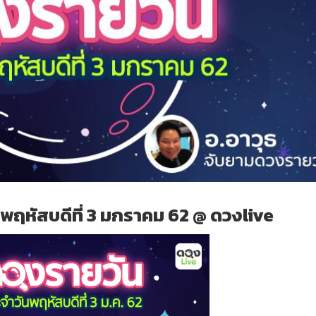
พฤหัสบดีที่ 3 มกราคม 62 @ ดวงlive