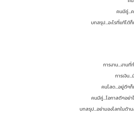
คน
คนมีคู่..
บทสรุป...อะไรที่แก้ได้
การงาน...งานที่
การเงิน...
คนโสด...อยู่ดีๆ
คนมีคู่...โอกาสดีๆอ
บทสรุป...อย่ามองโลกในด้า