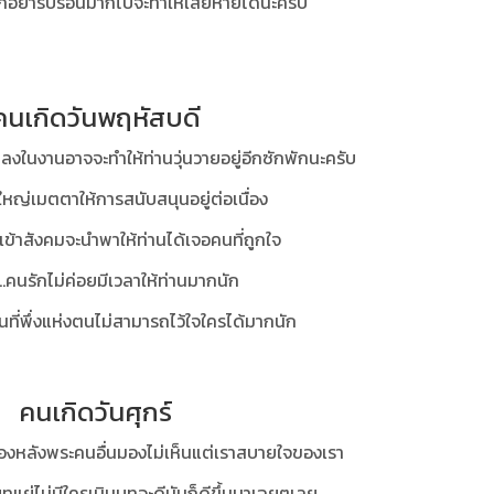
ก็อย่ารีบร้อนมากไปจะทำให้เสียหายได้นะครับ
คนเกิดวันพฤหัสบดี
ปลงในงานอาจจะทำให้ท่านวุ่นวายอยู่อีกซักพักนะครับ
ผู้ใหญ่เมตตาให้การสนับสนุนอยู่ต่อเนื่อง
เข้าสังคมจะนำพาให้ท่านได้เจอคนที่ถูกใจ
่...คนรักไม่ค่อยมีเวลาให้ท่านมากนัก
นที่พึ่งแห่งตนไม่สามารถไว้ใจใครได้มากนัก
คนเกิดวันศุกร์
งหลังพระคนอื่นมองไม่เห็นแต่เราสบายใจของเรา
ทแย่ไม่มีใครเมินบทจะดีมันก็ดีขึ้นมาเฉยๆเลย