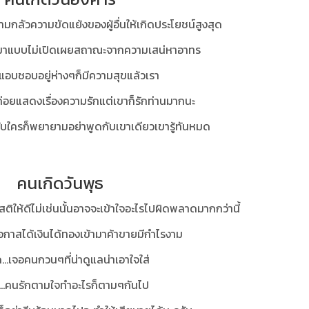
ามกลัวความขัดแย้งของผู้อื่นให้เกิดประโยชน์สูงสุด
งินมาแบบไม่เปิดเผยสถาณะจากความเสน่หาอาทร
แอบชอบอยู่ห่างๆก็มีความสุขแล้วเรา
ม่ค่อยแสดงเรื่องความรักแต่เขาก็รักท่านมากนะ
ีกับใครก็พยายามอย่าพูดกับเขาเดียวเขารู้ทันหมด
คนเกิดวันพุธ
สติให้ดีไม่เช่นนั้นอาจจะเข้าใจอะไรไปผิดพลาดมากกว่านี้
ีโอกาสได้เงินได้ทองเข้ามาค้าขายมีกำไรงาม
..
เจอคนกวนๆที่น่าดูแลน่าเอาใจใส่
..
คนรักตามใจทำอะไรก็ตามๆกันไป