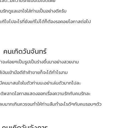
โสด...มีความรักแบบไม่เปิดเผย
.คนรักดูแลเอาใจใส่ท่านเป็นอย่างดีครับ
ก็แก้ไขไปอะไรที่ยังแก้ไม่ได้ก็ต้องรอคอยโอกาสต่อไป
คนเกิดวันจันทร์
ทำจะค่อยๆเป็นรูปเป็นร่างขึ้นมาอย่างสวยงาม
มีเงินเข้ามือดีถ้าค้าขายก็จะได้กำไรงาม
ก็มีคนมาสนใจในตัวท่านนะอย่าเล่นตัวมากไปละ
ย่าได้พลาดโอกาสแสดงออกเรื่องความรักกับคนรักละ
นลบมากเกินควรจนทำให้ท่านลืมทำอะไรดีๆกับคนรอบๆตัว
คนเกิดวันอังคาร