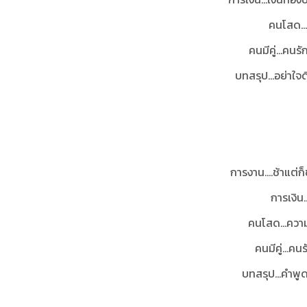
คนโสด...
คนมีคู่...ค
บทสรุป...อย่าใจ
การงาน....ช้าแต่
การเงิน.
คนโสด...ควา
คนมีคู่...ค
บทสรุป...คำพู