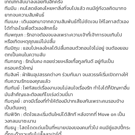
เกณฑ์กลับมาลงเอยกันอีกครั้ง
ทีมมีน : คนโสดยังคงโหยหาสิ่งที่จบไปแล้ว คนมีคู่กังวลคิดมากจ
ยากจบความสัมพันธ์
ทีมเมษ : เดินออกมาจากความสัมพันธ์ที่ไม่ชัดเจน ให้โอกาสตัวเอง
ได้ทำอะไรเพื่อตัวเองสักครั้ง
ทีมพฤษภ : รักอาจต้องจบลงเพราะความเจ้ากี้เจ้าการจนเกินไป
หรือเกิดเหตุคุณแม่ไม่ปลื้ม
ทีมมิถุน : แอบไปหลงใหลได้ปลื้มถอนตัวถอนใจไม่อยู่ จนต้องยอม
ตกเป็นคนในความลับ
ทีมกรกฏ : รักมั่นคง คอยช่วยเหลือเกื้อกูลกันดี อยู่กันเป็น
ครอบครัวใหญ่
ทีมสิงห์ : ฝ่าฝันอุปสรรคต่างๆ ร่วมกันมา จนสวรรค์เริ่มเปิดทางให้
กับความรักของคุณแล้ว
ทีมกันย์ : โฟกัสแต่เรื่องงานจนไม่สนใจเรื่องรัก ทำไงได้ก็ปัญหาอื่น
มันสำคัญและต้องแก้ไขเร่งด่วนนี่นา
ทีมตุลย์ : อาจมีเรื่องที่ทำให้ต้องมีปากเสียงกันเพราะคนรอบข้าง
เป็นต้นเหตุ
ทีมพิจิก : ตัดใจและเริ่มต้นใหม่ได้สักที หลังจากที่ Move on เป็น
วงกลมมาซะนาน
ทีมธนู : โสดโดดเด่นเป็นที่หมายปองของคนทั่วไป คนมีคู่แฮปปี้กระ
ดี๊กระด๊าชวนกันไปลั๊ลลาปาร์ตี้