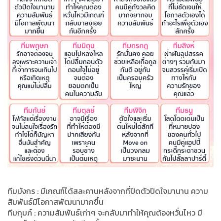
ทีมมังกร : มีเกณฑ์ได้สละคานหลังจากที่ปิดตัวปิดใจมานาน ความ
สัมพันธ์มีโอกาสพัฒนามากขึ้น
ทีมกุมภ์ : ความสัมพันธ์เก่าๆ จะกลับมาทำให้คุณต้องหวั่นไหว มี