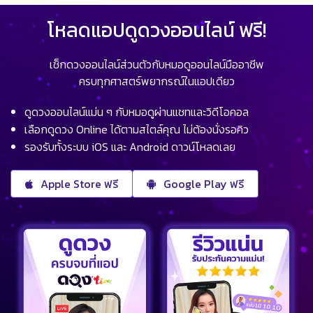
โหลดแอปดูดวงออนไลน์ ฟรี!
เช็กดวงออนไลน์ส่วนตัวกับหมอดูออนไลน์มืออาชีพ
ครบทุกศาสตร์พยากรณ์ในแอปเดียว
ดูดวงออนไลน์แม่น ๆ กับหมอดูผ่านแชทและวิดีโอคอล
เลือกดูดวง Online ได้ตามสไตล์คุณ ไม่ต้องนั่งรอคิว
รองรับทั้งระบบ iOS และ Android ดาวน์โหลดเลย
Apple Store ฟรี
Google Play ฟรี