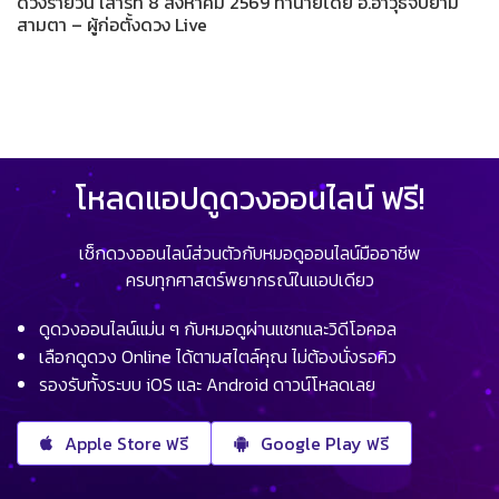
ดวงรายวัน เสาร์ที่ 8 สิงหาคม 2569 ทำนายโดย อ.อาวุธจับยาม
สามตา – ผู้ก่อตั้งดวง Live
โหลดแอปดูดวงออนไลน์ ฟรี!
เช็กดวงออนไลน์ส่วนตัวกับหมอดูออนไลน์มืออาชีพ
ครบทุกศาสตร์พยากรณ์ในแอปเดียว
ดูดวงออนไลน์แม่น ๆ กับหมอดูผ่านแชทและวิดีโอคอล
เลือกดูดวง Online ได้ตามสไตล์คุณ ไม่ต้องนั่งรอคิว
รองรับทั้งระบบ iOS และ Android ดาวน์โหลดเลย
Apple Store ฟรี
Google Play ฟรี