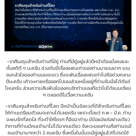
-ราศีเมถุนสำหรับท่านที่มีคู่ ท่านที่มีคู่อยู่แล้วปีหน้าต้องมั่งคงและ
ตั้งสติดี ๆ นะครับ ช่วงต้นปีเรื่องแฟนเก่าของท่านมาแรงมาก แรง
จนกลัวใจของท่านเองจะเขว ซึ่งจะพ้นเรื่องแฟนเก่าไปคือช่วงกลาง
ปีนะครับ เค้าจะหายหรือออกไปเองส่วนหนึ่งอยู่ที่ท่านรับมือได้ดีแค่
ไหนครับ ส่วนความสัมพันธ์ของคนรักท่านเองถือว่าไปได้แบบเรียบ
ๆ ตลอดปีไม่วื้อหวานะครับ
-ราศีเมถุนสำหรับท่านที่โสด ปีหน้าเป็นจังหวะที่ดีสำหรับท่านที่โสด
ให้ท่านเตรียมตัวลงจะคานได้เลยครับ เพราะตั้งแต่ ก.พ.- มี.ค. ท่าน
จะพบรักที่สดใส ที่จะทำให้ใครๆ ก็อิจฉาท่าน มีข้อแม้แค่อย่างเดียว
ว่าการที่ท่านมีคนเข้ามาไม่ได้มาคนเดียว จังหวะของท่านคือท่านจะมี
คนเข้ามามากกว่า 2 คนครับ ซึ่งหนึ่งในนั้นจะมีคู่อยู่แล้ว!!โปรดใช้