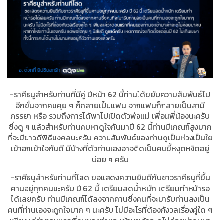
-ราศีธนูสำหรับท่านที่มีคู่ ปีหน้า 62 นี้ท่านได้ขยับความสัมพันธ์ไป
อีกขั้นจากคนคุย ๆ ก็กลายเป็นแฟน จากแฟนก็กลายเป็นสามี
ภรรยา หรือ รวมถึงการได้พาไปเปิดตัวพ่อแม่ เพื่อนพี่น้องนะครับ
ซึ่งดู ๆ แล้วสำหรับท่านคบหาดูใจกันมาปี 62 นี้ท่านมีเกณฑ์สูงมาก
ที่จะมีข่าวดีพิธีมงคลนะครับ ความสัมพันธ์ของท่านดูเป็นห่วงเป็นใย
เข้าอกเข้าใจกันดี มีบ้างที่ตัวท่านเองอาจติดเป็นคนขี้หงุดหงิดอยู่
บ่อย ๆ ครับ
-ราศีธนูสำหรับท่านที่โสด ขอแสดงความยินดีกับชาวราศีธนูที่ขึ้น
คานอยู่ทุกคนนะครับ ปี 62 นี้ เตรียมลดน้ำหนัก เตรียมทำหน้ารอ
ได้เลยครับ ท่านมีเกณฑ์ได้ลงจากคานซึ่งคนที่จะมารับท่านลงเป็น
คนที่ท่านเองจะถูกใจมาก ๆ นะครับ ไม่มีอะไรที่ต้องกังวลเรื่องคู่ใด ๆ