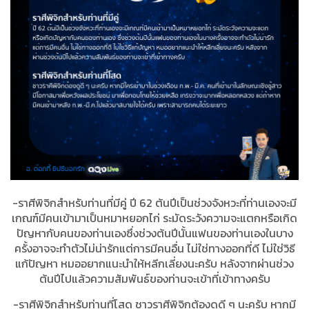
-ราศีพิจิกสำหรับท่านที่มีคู่ ปี 62 ต้นปีเป็นช่วงจังหวะที่ท่านเองจะมี
เกณฑ์มีคนเข้ามาเป็นหมาหยอกไก่ ระมัดระวังความจะแตกหรือเกิด
ปัญหากับคนของท่านเองซึ่งช่วงต้นปีนั้นแฟนของท่านเองในบาง
ครั้งอาจจะทำตัวไม่น่ารักแต่การมีคนอื่น ไม่ใช่ทางออกที่ดี ไม่ใช่วิธี
แก้ปัญหา หมออยากแนะนำให้หลีกเลี่ยงนะครับ หลังจากผ่านช่วง
ต้นปีไปแล้วความสัมพันธ์ของท่านจะเข้าที่เข้าทางครับ
-ราศีพิจิกสำหรับท่านที่โสด ชาวราศีพิจิกต้องดูดี ๆ นะครับ หากมี