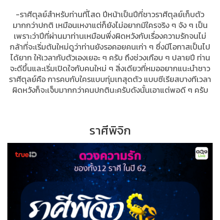
-ราศีตุลย์สำหรับท่านที่โสด ปีหน้าเป็นปีที่ชาวราศีตุลย์เก็บตัว
มากกว่าปกติ เหมือนเหงาแต่ก็ยังไม่อยากมีใครจริง ๆ จัง ๆ เป็น
เพราะว่าปีที่ผ่านมาท่านเหมือนพึ่งผิดหวังกับเรื่องความรักจนไม่
กล้าที่จะเริ่มต้นใหม่ดูว่าท่านยังรอคอยคนเก่า ๆ ซึ่งมีโอกาสเป็นไป
ได้ยาก ให้เวลากับตัวเองเยอะ ๆ ครับ ถึงช่วงเกือบ ๆ ปลายปี ท่าน
จะดีขึ้นและเริ่มเปิดใจกับคนใหม่ ๆ สิ่งเดียวที่หมออยากแนะนำชาว
ราศีตุลย์คือ การคบกับใครแบบทุ่มเทสุดตัว แบบซีเรียสบางทีเวลา
ผิดหวังก็จะเจ็บมากกว่าคนปกตินะครับดังนั้นเอาแต่พอดี ๆ ครับ
ราศีพิจิก