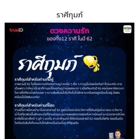
ราศีกุมภ์