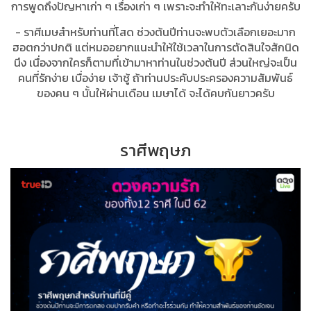
การพูดถึงปัญหาเก่า ๆ เรื่องเก่า ๆ เพราะจะทำให้ทะเลาะกันง่ายครับ
- ราศีเมษสำหรับท่านที่โสด ช่วงต้นปีท่านจะพบตัวเลือกเยอะมาก
ฮอตกว่าปกติ แต่หมออยากแนะนำให้ใช้เวลาในการตัดสินใจสักนิด
นึง เนื่องจากใครก็ตามที่เข้ามาหาท่านในช่วงต้นปี ส่วนใหญ่จะเป็น
คนที่รักง่าย เบื่อง่าย เจ้าชู้ ถ้าท่านประคับประครองความสัมพันธ์
ของคน ๆ นั้นให้ผ่านเดือน เมษาได้ จะได้คบกันยาวครับ
ราศีพฤษภ