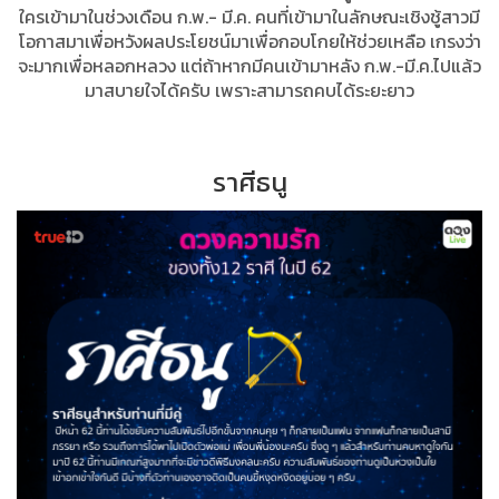
ใครเข้ามาในช่วงเดือน ก.พ.- มี.ค. คนที่เข้ามาในลักษณะเชิงชู้สาวมี
โอกาสมาเพื่อหวังผลประโยชน์มาเพื่อกอบโกยให้ช่วยเหลือ เกรงว่า
จะมากเพื่อหลอกหลวง แต่ถ้าหากมีคนเข้ามาหลัง ก.พ.-มี.ค.ไปแล้ว
มาสบายใจได้ครับ เพราะสามารถคบได้ระยะยาว
ราศีธนู