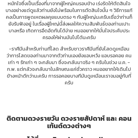
หนักใจซึ่งเป็นเรื่องที่มาจากผู้ใหญ่คนรอบข้าง เร่งรัดให้ตัดสินใจ
บางอย่างแต่ดูแล้วท่านยังไม่พร้อมในการตัดสินใจนั้น ๆ วิธีการแก้
คงเป็นการพูดเหตผลคุยแบบตรง ๆ กับผู้ใหญ่นะครับเชื่อว่าท่านก็
ยังรับฟังอยู่ ในเรื่องผู้ใหญ่นี้ส่งผลให้ความสัมพันธ์ของท่านเปาะ
บางหรือ เกิดการอึดอัดกันได้ง่าย หมออยากให้มั่นใจประคับประ
ครองให้ผ่านมันไปได้นะครับ
-ราศีมีนสำหรับท่านที่โสด สำหรับชาวราศีมีนที่ยังโสดดูเหมือน
ว่าการโสดของท่านมาจากตัวท่านเองยังแอบหวัง แอบรอคอย คน
เก่า ๆ รักเก่า ๆ จะกลับมา ซึ่งจะกลับมาจริง ๆ ครับในช่วง ม.ค. -
ก.พ. แต่กลัวจะกลับมาในลักษณะแค่ชั่วคราว หมออยากให้เดินไป
ข้างหน้าดีกว่านะครับ การรอคอยบางทีมันดูเหมือนเราจมอยู่กับที่
ครับ
ติดตามดวงรายวัน ดวงรายสัปดาห์ และ คอน
เท้นต์ดวงต่างๆ