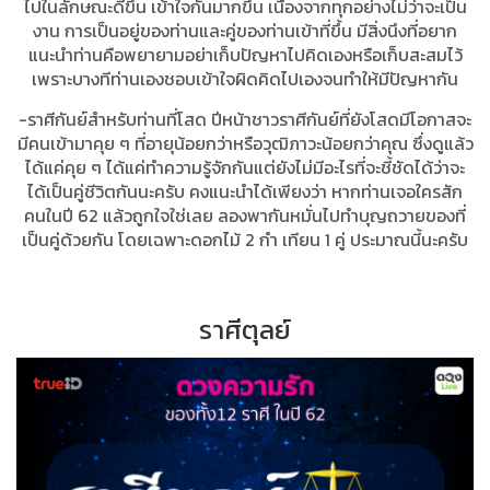
ไปในลักษณะดีขึ้น เข้าใจกันมากขึ้น เนื่องจากทุกอย่างไม่ว่าจะเป็น
งาน การเป็นอยู่ของท่านและคู่ของท่านเข้าที่ขึ้น มีสิ่งนึงที่อยาก
แนะนำท่านคือพยายามอย่าเก็บปัญหาไปคิดเองหรือเก็บสะสมไว้
เพราะบางทีท่านเองชอบเข้าใจผิดคิดไปเองจนทำให้มีปัญหากัน
-ราศีกันย์สำหรับท่านที่โสด ปีหน้าชาวราศีกันย์ที่ยังโสดมีโอกาสจะ
มีคนเข้ามาคุย ๆ ที่อายุน้อยกว่าหรือวุฒิภาวะน้อยกว่าคุณ ซึ่งดูแล้ว
ได้แค่คุย ๆ ได้แค่ทำความรู้จักกันแต่ยังไม่มีอะไรที่จะชี้ชัดได้ว่าจะ
ได้เป็นคู่ชีวิตกันนะครับ คงแนะนำได้เพียงว่า หากท่านเจอใครสัก
คนในปี 62 แล้วถูกใจใช่เลย ลองพากันหมั่นไปทำบุญถวายของที่
เป็นคู่ด้วยกัน โดยเฉพาะดอกไม้ 2 กำ เทียน 1 คู่ ประมาณนี้นะครับ
ราศีตุลย์