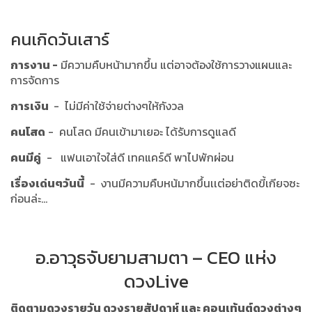
คนเกิดวันเสาร์
การงาน -
มีความคืบหน้ามากขึ้น แต่อาจต้องใช้การวางแผนและ
การจัดการ
การเงิน
- ไม่มีค่าใช้จ่ายต่างๆให้กังวล
คนโสด
- คนโสด มีคนเข้ามาเยอะ ได้รับการดูแลดี
คนมีคู่
- แฟนเอาใจใส่ดี เทคแคร์ดี พาไปพักผ่อน
เรื่องเด่นๆวันนี้
- งานมีความคืบหน้มากขึ้นเเต่อย่าติดขี้เกียจซะ
ก่อนล่ะ...
อ.อาวุธจับยามสามตา – CEO แห่ง
ดวงLive
ติดตามดวงรายวัน ดวงรายสัปดาห์ และ คอนเท้นต์ดวงต่างๆ