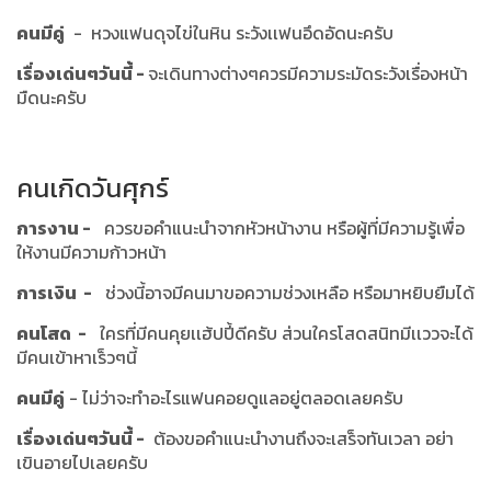
คนมีคู่
- หวงแฟนดุจไข่ในหิน ระวังเเฟนอึดอัดนะครับ
เรื่องเด่นๆวันนี้ -
จะเดินทางต่างๆควรมีความระมัดระวังเรื่องหน้า
มืดนะครับ
คนเกิดวันศุกร์
การงาน -
ควรขอคำแนะนำจากหัวหน้างาน หรือผู้ที่มีความรู้เพื่อ
ให้งานมีความก้าวหน้า
การเงิน -
ช่วงนี้อาจมีคนมาขอความช่วงเหลือ หรือมาหยิบยืมได้
คนโสด -
ใครที่มีคนคุยเเฮ้ปปี้ดีครับ ส่วนใครโสดสนิทมีเเววจะได้
มีคนเข้าหาเร็วๆนี้
คนมีคู่
- ไม่ว่าจะทำอะไรแฟนคอยดูแลอยู่ตลอดเลยครับ
เรื่องเด่นๆวันนี้ -
ต้องขอคำแนะนำงานถึงจะเสร็จทันเวลา อย่า
เขินอายไปเลยครับ