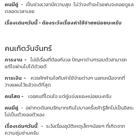
คนมีคู่
- เป็นช่วงเวลามีความสุข ไม่ว่าจะทำอะไรแฟนจะคอยดูแล
ตลอดเวลาเลย
เรื่องเด่นๆวันนี้ - ต้องระวังเรื่องค่าใช้จ่ายหน่อยนะครับ
คนเกิดวันจันทร์
การงาน -
ไม่มีเรื่องที่ต้องกังวล ปัญหาต่างๆรอบตัวสามารถ
แก้ไขผ่านไปได้ด้วยดี
การเงิน -
ควรหักห้ามใจกับค่าใช้จ่ายต่างๆ นอกเหนือจากที่
วางแผนไว้แล้วจะดีที่สุด
คนโสด -
เจอคนที่โดนใจ เเต่คู่เเข่งเยอะหน่อยนะครับ
คนมีคู่
- อย่ากดดันคนรักมากเกินไปบางครั้งเค้ารู้สึกไม่เป็นอิสระ
ไม่เป็นตัวของตัวเอง
เรื่องเด่นๆวันนี้
- ระวังเรื่องอุบัติเหตุเล็กๆน้อยๆ ที่เกิดจาก
ความซุ่มซ่ามครับ