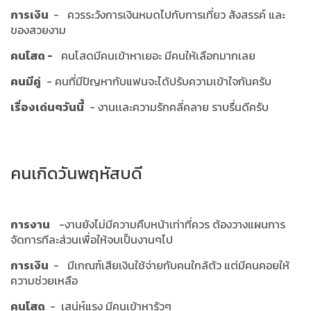
การเงิน
- ควรระวังการเงินหมดไปกับการเที่ยว สังสรรค์ และ
ของสวยงาม
คนโสด -
คนโสดมีคนเข้าหาเยอะ มีคนให้เลือกมากเลย
คนมีคู่
- คนที่มีปัญหากับแฟนจะได้ปรับความเข้าใจกันครับ
เรื่องเด่นๆวันนี้
- งานเเละความรักคลี่คลาย ราบรื่นดีครับ
คนเกิดวันพฤหัสบดี
การงาน
-งานยังไม่มีความคืบหน้าเท่าที่ควร ต้องวางแผนการ
จัดการทีละส่วนเพื่อให้จบเป็นงานๆไป
การเงิน
- มีเกณฑ์เสียเงินใช้จ่ายกับคนใกล้ตัว แต่มีคนคอยให้
ความช่วยเหลือ
คนโสด
- เสน่ห์แรง มีคนเข้าหารัวๆ