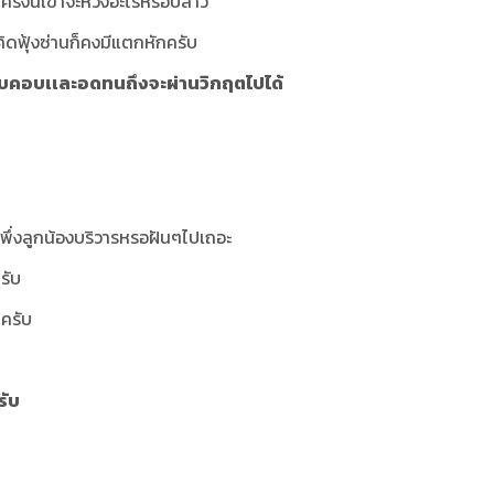
รั้งนี้เขาจะหวังอะไรหรือปล่าว
คิดฟุ้งซ่านก็คงมีแตกหักครับ
องรอบคอบเเละอดทนถึงจะผ่านวิกฤตไปได้
พึ่งลูกน้องบริวารหรอฝันๆไปเถอะ
รับ
ครับ
รับ