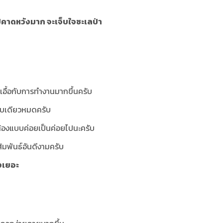
ไปคาดหวังมาก จะเจ็บใจซะเลป่า
เอื้อกับการทำงานมากขึ้นครับ
ปบเดียวหมดครับ
่ต้องแบบค่อยเป็นค่อยไปนะครับ
มสัมพันธ์อันดีงามครับ
างเยอะ