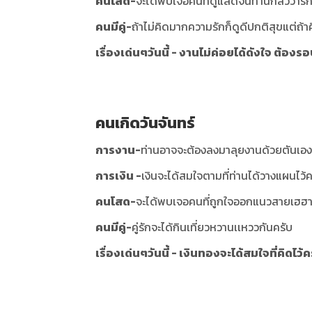
คนโสด-
จะได้พบเจอคนที่ดูแลดีจนท่านกลัวว่ารักค
คนมีคู่-
ถ้าไม่คิดมากความรักก็ดูดีปกติสุขแต่ถ้า
เรื่องเด่นๆวันนี้ - งานไม่ค่อยได้ดังใจ ต้
คนเกิดวันจันทร์
การงาน-
ท่านอาจจะต้องลงมาลุยงานด้วยตันเอง
การเงิน -
เงินจะได้สมใจตามที่ท่านได้วางแผนไว้ค
คนโสด-
จะได้พบเจอคนที่ถูกใจออกแนวสายเฮฮา
คนมีคู่-
คู่รักจะได้กินเที่ยวหวานเเหววกันครับ
เรื่องเด่นๆวันนี้ - เงินทองจะได้สมใจที่คิดไว้ค