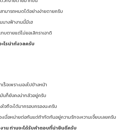
ะดวกง่ายดายมากขึ้น
ก็สามารถหมดได้อย่างง่ายดายครับ
นนางฟ้างานนี้มีเฮ
ันแทบตายแต่ไม่ยอเลิกราเอาดิ
มีอะไรน่ากังวลครับ
ำเร็จเพราะมองไปข้างหน้า
นก็ยังคงน่ากลัวอยู่ครับ
จริงใจถึจะได้มาครอบครองนะครับ
ยู่จะเบื่อหน่ายต่อกันแต่ถ้ากัดกันอยู่ความรักจะหวานเจี้ยบเลยครับ
งงาน ท่านจะได้รับคำตอบที่น่ายินดีครับ