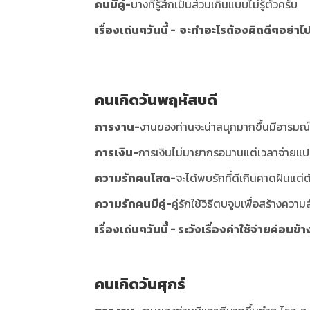
คนมีคู่-
บางทีรู้สึกเป็นส่วนเกินแบบไม่รู้ตัวครับ
เรื่องเด่นๆวันนี้ - จะทำอะไรต้องคิดดีๆอย่า
คนเกิดวันพฤหัสบดี
การงาน-
งานของท่านจะน่าสนุกมากขึ้นมีอารมณ์
การเงิน-
การเงินไม่มายากรอนานแต่เวลาจ่ายแ
ความรักคนโสด-
จะได้พบรักที่ดีเกินคาดฝันแต
ความรักคนมีคู่-
คู่รักใช้วิธีตบจูบเพื่อสร้างควา
เรื่องเด่นๆวันนี้ - ระวังเรื่องค่าใช้จ่ายค่อนข้
คนเกิดวันศุกร์