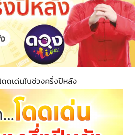
ดโดดเด่นในช่วงครึ่งปีห
ลัง