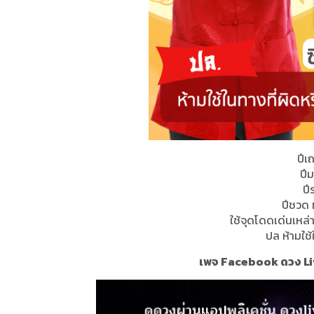
ปึเ
ปี
ปี
ปีชวด 
ใช้จุดโดดเด่นเหล่าน
ปล ห้ามใช้
เพจ Facebook ดวง Li