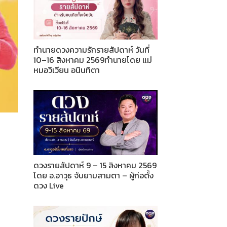
ทำนายดวงความรักรายสัปดาห์ วันที่
10–16 สิงหาคม 2569ทำนายโดย แม่
หมอวิเวียน อนินทิตา
ดวงรายสัปดาห์ 9 – 15 สิงหาคม 2569
โดย อ.อาวุธ จับยามสามตา – ผู้ก่อตั้ง
ดวง Live