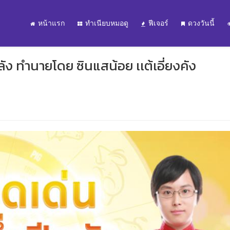
หน้าแรก
ทำเนียบหมอดู
ฟีเจอร์
ดวงวันนี้
ลัง ทำนายโดย ซินแสน้อย เเต้เอี่ยงคัง