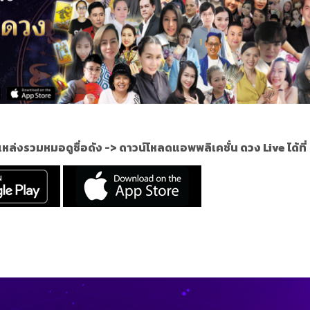
แหล่งรวมหมอดูชื่อดัง ->
ดาวน์โหลดแอพพลิเคชั่น ดวง Live ได้ที่