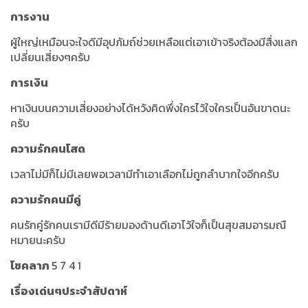
การงาน
ผู้ใหญ่เหมือนจะใจดีมีอุปภัมถ์ช่วยเหลือแต่เอาเข้าจริงต้องมีสื่งแลก
เปลี่ยนเสี่ยงๆครับ
การเงิน
หาเงินบนความเสี่ยงอย่างได้หวังคิดพึ่งใครไว้ใจใครเป็นอันขาดนะ
ครับ
ความรักคนโสด
เวลาไม่มีก็ไม่มีเลยพอเวลามีทำเอาเลือกไม่ถูกลำบากใจอีกครับ
ความรักคนมีคู่
คนรักคู่รักคนเรามีดีมีร้ายมองด้านดีเอาไว้ใจก็เป็นสุขสมอารมณื
หมายนะครับ
โชคลาภ
5 7 4 1
เรื่องเด่นๆประจำสัปดาห์