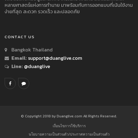
หลายศาสตร์แห่งการทำนาย มาพร้อมกับการออกแบบที่เน้นใช้งาน
ง่ายที่สุด สะดวก รวดเร็ว และปลอดภัย
CONTACT US
Bangkok Thailand
Email:
support@duanglive.com
Line:
@duanglive
© Copyright 2018 by Duanglive.com All Rights Reserved.
เงื่อนไขการใช้บริการ
นโยบายความเป็นส่วนตัว/ประกาศความเป็นส่วนตัว