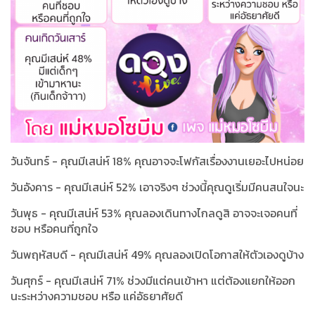
วันจันทร์ - คุณมีเสน่ห์ 18% คุณอาจจะโฟกัสเรื่องงานเยอะไปหน่อย
วันอังคาร - คุณมีเสน่ห์ 52% เอาจริงๆ ช่วงนี้คุณดูเริ่มมีคนสนใจนะ
วันพุธ - คุณมีเสน่ห์ 53% คุณลองเดินทางไกลดูสิ อาจจะเจอคนที่
ชอบ หรือคนที่ถูกใจ
วันพฤหัสบดี - คุณมีเสน่ห์ 49% คุณลองเปิดโอกาสให้ตัวเองดูบ้าง
วันศุกร์ - คุณมีเสน่ห์ 71% ช่วงมีแต่คนเข้าหา แต่ต้องแยกให้ออก
นะระหว่างความชอบ หรือ แค่อัธยาศัยดี