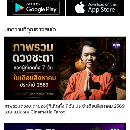
บทความที่คุณอาจสนใจ
ภาพรวมดวงชะตาของผู้ที่เกิดทั้ง 7 วัน ประจำเดือนสิงหาคม 2569
โดย อ.ปกรณ์ Cinematic Tarot