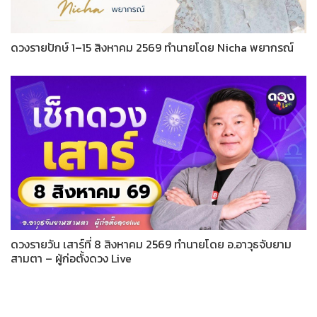
ดวงรายปักษ์ 1–15 สิงหาคม 2569 ทำนายโดย Nicha พยากรณ์
ดวงรายวัน เสาร์ที่ 8 สิงหาคม 2569 ทำนายโดย อ.อาวุธจับยาม
สามตา – ผู้ก่อตั้งดวง Live