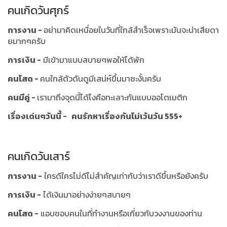
คนเกิดวันศุกร์
การงาน -
อย่ามาคิดเหนื่อยในวันที่ใกล้สำเร็จเพราะมันจะน่าเสียดา
ยมากๆครับ
การเงิน -
มีเข้ามาแบบสบายๆพอให้ได้พัก
คนโสด -
คนใกล้ตัวดันดูมีเสน่ห์ขึ้นมาซะงั้นครับ
คนมีคู่ -
เรามาถึงจุดนี้ได้ไงคือทะเลาะกันแบบออโตเมติก
เรื่องเด่นๆวันนี้ - คนรักหาเรื่องกันไม่เว้นวัน 555+
คนเกิดวันเสาร์
การงาน -
ใครดีใครไม่ดีไม่สำคัญเท่ากับว่าเราดีขึ้นหรือยังครับ
การเงิน -
ได้เงินมาอย่างง่ายๆสบายๆ
คนโสด -
แอบชอบคนในที่ทำงานหรือเกี่ยวกับวงงานของท่าน