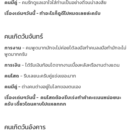
คนมีคู่
- คนรักดูแลเอาใจใส่ท่านเป็นอย่างดีจนน่าสงสัย
เรื่องเด่นๆวันนี้ - ทำอะไรก็ดูดีไปหมดเลยล่ะครับ
คนเกิดวันจันทร์
การงาน
- คนพูดมากมักจะไม่ค่อยได้ลงมือทำคนลงมือทำมักจะไม่
พูดมากครับ
การเงิน
- ได้รับเงินก้อนโตจากงานเบื้องหลังหรืองานต่างแดน
คนโสด
- รีบเลยนะครับคู่แข่งเยอะมาก
คนมีคู่ -
ต่างคนต่างอยู่ในโลกของตนเอง
เรื่องเด่นๆวันนี้ - คนโสดต้องรีบเร่งทำคำคะเเนนหน่อยนะ
ครับ เดี๋ยวโดนคาบไปแหลกกก
คนเกิดวันอังคาร