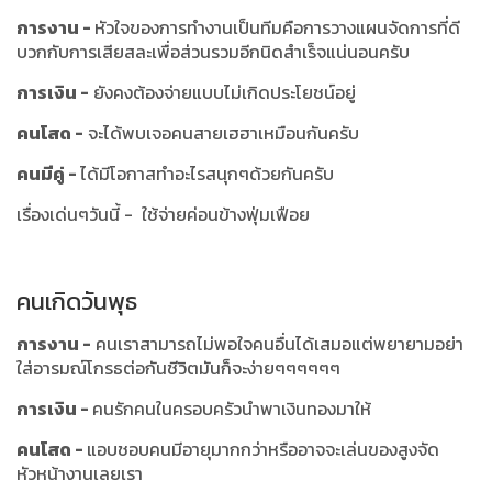
การงาน -
หัวใจของการทำงานเป็นทีมคือการวางแผนจัดการที่ดี
บวกกับการเสียสละเพื่อส่วนรวมอีกนิดสำเร็จแน่นอนครับ
การเงิน -
ยังคงต้องจ่ายแบบไม่เกิดประโยชน์อยู่
คนโสด -
จะได้พบเจอคนสายเฮฮาเหมือนกันครับ
คนมีคู่ -
ได้มีโอกาสทำอะไรสนุกๆด้วยกันครับ
เรื่องเด่นๆวันนี้ - ใช้จ่ายค่อนข้างฟุ่มเฟือย
คนเกิดวันพุธ
การงาน -
คนเราสามารถไม่พอใจคนอื่นได้เสมอแต่พยายามอย่า
ใส่อารมณ์โกรธต่อกันชีวิตมันก็จะง่ายๆๆๆๆๆๆ
การเงิน -
คนรักคนในครอบครัวนำพาเงินทองมาให้
คนโสด -
แอบชอบคนมีอายุมากกว่าหรืออาจจะเล่นของสูงจัด
หัวหน้างานเลยเรา