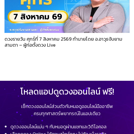
ดวงรายวัน ศุกร์ที่ 7 สิงหาคม 2569 ทำนายโดย อ.อาวุธจับยาม
สามตา – ผู้ก่อตั้งดวง Live
โหลดแอปดูดวงออนไลน์ ฟรี!
เช็กดวงออนไลน์ส่วนตัวกับหมอดูออนไลน์มืออาชีพ
ครบทุกศาสตร์พยากรณ์ในแอปเดียว
ดูดวงออนไลน์แม่น ๆ กับหมอดูผ่านแชทและวิดีโอคอล
เลือกดูดวง Online ได้ตามสไตล์คุณ ไม่ต้องนั่งรอคิว