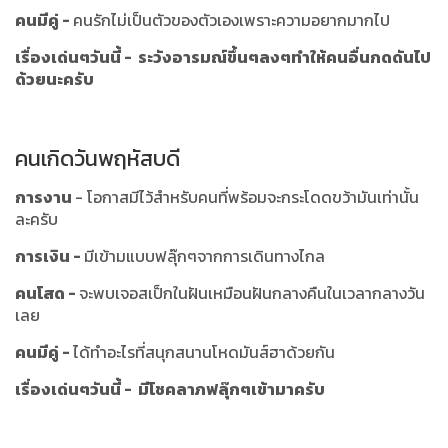
คนมีคู่ -
คนรักไม่เป็นตัวของตัวเองเพราะความอยากมากไป
เรื่องเด่นๆวันนี้ - ระวังอารมณ์ขึ้นๆลงๆทำให้คนอื่นกดดันไป
ด้วยนะครับ
คนเกิดวันพฤหัสบดี
การงาน
- โอกาสมีไว้สำหรับคนที่พร้อมจะกระโดดขว้ามันเท่านั้น
ละครับ
การเงิน -
มีเข้ามแบบฟลุ๊กๆจากการเดินทางไกล
คนโสด -
จะพบเจอสเป็กในฝันเหมือนฝันกลางคืนในเวลากลางวัน
เลย
คนมีคู่ -
ได้ทำอะไรที่สนุกสนานโหดมันส์ฮาด้วยกัน
เรื่องเด่นๆวันนี้ - มีโชคลาภฟลุ๊กๆเข้ามาครับ