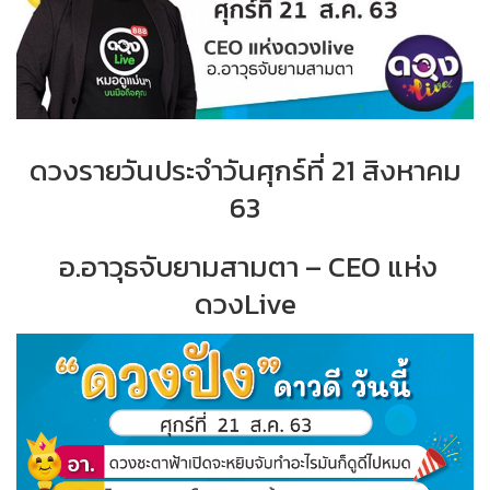
ดวงรายวันประจำ
วั
นศุกร์ที่
21 สิงหาคม
63
อ.อาวุธจับยามสามตา – CEO แห่ง
ดวงLive