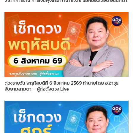
5 ราศีการงาน การเงินพุ่งแรง ทำนายโดย แม่หมอวิเวียน อนินทิตา
ดวงรายวัน พฤหัสบดีที่ 6 สิงหาคม 2569 ทำนายโดย อ.อาวุธ
จับยามสามตา – ผู้ก่อตั้งดวง Live