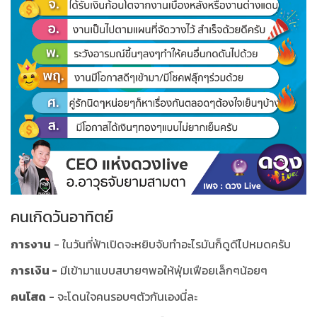
คนเกิดวันอาทิตย์
การงาน
- ในวันที่ฟ้าเปิดจะหยิบจับทำอะไรมันก็ดูดีไปหมดครับ
การเงิน -
มีเข้ามาแบบสบายๆพอให้ฟุ่มเฟือยเล็กๆน้อยๆ
คนโสด
- จะโดนใจคนรอบๆตัวกันเองนี่ละ