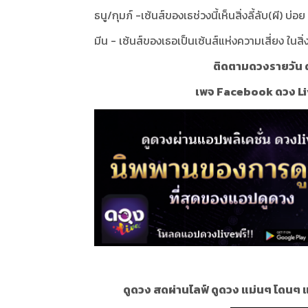
ธนู/กุมภ์ -เซ้นส์ของเธช่วงนี้เห็นสิ่งลี้ลับ(ผี) บ่อ
มีน - เซ้นส์ของเธอเป็นเซ้นส์แห่งความเสี่ยง ในสิ่ง
ติดตามดวงรายวัน ด
เพจ Facebook ดวง Li
ดูดวง สดผ่านไลฟ์ ดูดวง แม่นๆ โดนๆ 