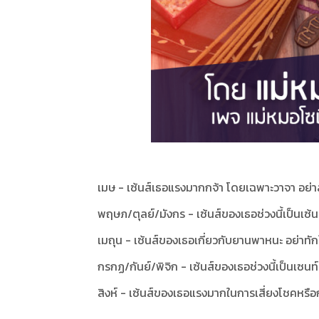
เมษ - เซ้นส์เธอแรงมากกจ้า โดยเฉพาะวาจา อย่าสาป
พฤษภ/ตุลย์/มังกร - เซ้นส์ของเธอช่วงนี้เป็นเซ้นส
เมถุน - เซ้นส์ของเธอเกี่ยวกับยานพาหนะ อย่าทักใ
กรกฏ/กันย์/พิจิก - เซ้นส์ของเธอช่วงนี้เป็นเซนท
สิงห์ - เซ้นส์ของเธอแรงมากในการเสี่ยงโชคหรื