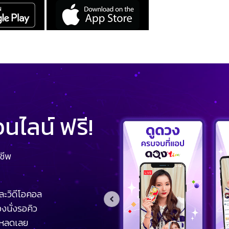
ไลน์ ฟรี!
ชีพ
ละวิดีโอคอล
งนั่งรอคิว
โหลดเลย