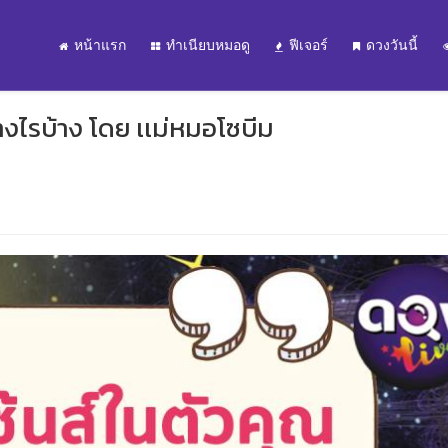
หน้าแรก
ทำเนียบหมอดู
ฟีเจอร์
ดวงวันนี้
ย่างไรบ้าง โดย เเม่หมอโซบีม