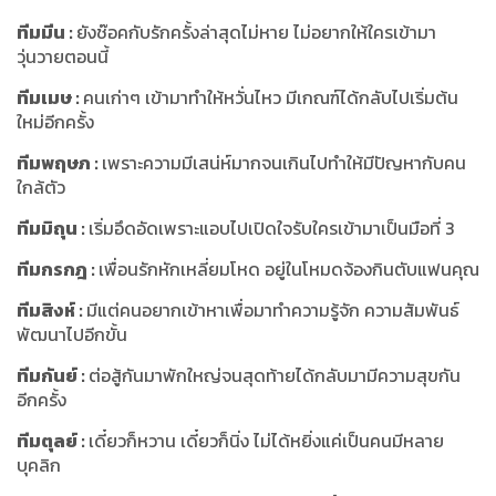
ทีมมีน
:
ยังช๊อคกับรักครั้งล่าสุดไม่หาย ไม่อยากให้ใครเข้ามา
วุ่นวายตอนนี้
ทีมเมษ
:
คนเก่าๆ เข้ามาทำให้หวั่นไหว มีเกณฑ์ได้กลับไปเริ่มต้น
ใหม่อีกครั้ง
ทีมพฤษภ
:
เพราะความมีเสน่ห์มากจนเกินไปทำให้มีปัญหากับคน
ใกล้ตัว
ทีมมิถุน
:
เริ่มอึดอัดเพราะแอบไปเปิดใจรับใครเข้ามาเป็นมือที่ 3
ทีมกรกฎ
:
เพื่อนรักหักเหลี่ยมโหด อยู่ในโหมดจ้องกินตับแฟนคุณ
ทีมสิงห์
:
มีแต่คนอยากเข้าหาเพื่อมาทำความรู้จัก ความสัมพันธ์
พัฒนาไปอีกขั้น
ทีมกันย์
:
ต่อสู้กันมาพักใหญ่จนสุดท้ายได้กลับมามีความสุขกัน
อีกครั้ง
ทีมตุลย์
:
เดี๋ยวก็หวาน เดี๋ยวก็นิ่ง ไม่ได้หยิ่งแค่เป็นคนมีหลาย
บุคลิก