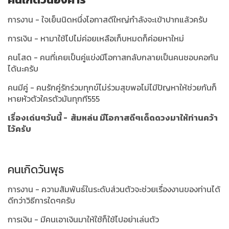
การงาน - ใจเย็นนิดหนึ่งโอกาสดีใหญ่กำลังจะเข้าปากแล้วครับ
การเงิน - หามาใช้ไปไม่ค่อยเหลือเก็บหมดก็ค่อยหาใหม่
คนโสด - คนที่เคยเป็นคู่แข่งมีโอกาสกลับกลายเป็นคนชอบคอกัน
ได้นะครับ
คนมีคู่ - คนรักคู่รักร่วมทุกข์ไม่ร่วมสุขพอไม่ไมีปัญหาให้ช่วยกันก็
หายหัวตัวใครตัวมันทุกที555
เรื่องเด่นๆวันนี้ - ส้มหล่น มีโอกาสดีๆเด็ดดวงมาให้ท่านคว้า
ไว้ครับ
คนเกิดวันพุธ
การงาน - ความสัมพันธ์ในระดับส่วนตัวจะช่วยเรื่องงานของท่านได้
ดีกว่าวิธีการใดๆครับ
การเงิน - มีคนเอาเงินมาให้ใช้ก็ใช้ไปอย่าเล่นตัว