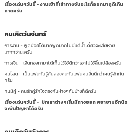
เรื่องเด่นๆวันนี้ - งานเข้าที่เข้าทางจับอะไรก็ออกมาดูดีเกิน
คาดครับ
คนเกิดวันจันทร์
การงาน - พูดน้อยได้มากพูดมากไปมีแต่น้ำเดี๋ยวจะเสียหาย
มากกว่านะครับ
การเงิน - เงินทองหามาได้เก็บไว้ใช้ดีกว่าเอาไปใช้สิ้นเปลืองครับ
คนโสด - เป็นแฟนกันรู้กันสองคนกับแฟนคนอื่นนึกว่าคนรู้จักกัน
ครับ
คนมีคู่ - คนรักคู่รักใจตรงกันห่างๆกันบ้างก็ดีครับ
เรื่องเด่นๆวันนี้ - ปัญหาต่างๆเริ่มมีทางออก พยายามอีกนิด
จะพ้นปัญหาได้ครับ
คนเกิดวันอังคาร