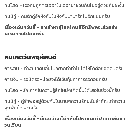
คนโสด - เจอคนถูกคอเฮฮาไปเฮฮามาชวนกันไปอยู่ด้วยกันซะงั้น
คนมีคู่ - คนรักคู่รักหึงกันไปหึงกันมาน่ารักไปอีกแบบครับ
เรื่องเด่นๆวันนี้ - หาเข้าหาผู้ใหญ่ คนมีอิทธิพลจะช่วยส่ง
เสริมท่านไปอีกครับ
คนเกิดวันพฤหัสบดี
การงาน - ทำงานที่คนอื่นไม่อยากทำทำไม่ได้ให้ได้คือยอดคนครับ
การเงิน - รอนิดรอหน่อยจะได้เงินคุ้มค่าการรอคอยครับ
คนโสด - รักเก่าๆในความรู้สึกใหม่ๆเกิดขึ้นได้เสอในช่วงนี้ครับ
คนมีคู่ - คู่รักพออยู่ด้วยกันไปนานๆความรักนะไม่สำคัญเท่าความ
ผูกพันธ์หรอกครับ
เรื่องเด่นๆวันนี้ - มีแววว่าจะได้กลับไปหาคนเก่า/เขากลับมา
วนเวียน