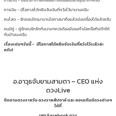
การงาน - มีอะไรท้าทายให้ลองทำเหนื่อยนะแต่คุ้มมากๆครับ
การเงิน - มีโอกาสได้หยิบจับเงินที่หวังไว้มานานครับ
คนโสด - รักชอบใครมานานโอกาสมาถึงแล้วเร่งเครื่องได้แล้วครับ
คนมีคู่ - คู่รักคนรักรักกันนานๆควรต้องมีของกำนัลหรือทิปดีๆให้
กันบ้างนะครับ
เรื่องเด่นๆวันนี้ - มีโอกาสได้หยิบจับเงินที่หวังไว้เเล้วล่ะ
ครับ!
อ.อาวุธจับยามสามตา – CEO แห่ง
ดวงLive
ติดตามดวงรายวัน ดวงรายสัปดาห์ และ คอนเท้นต์ดวงต่างๆ
ได้ที่
เพจ Facebook ดวง