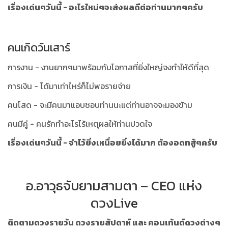
เรื่องเด่นๆวันนี้ - อะไรใหม่ๆจะส่งผลดีต่อท่านมากๆครับ
คนเกิดวันเสาร์
การงาน - งานยากๆมาพร้อมกับโอกาสที่ยิ่งใหญ่จงทำให้ดีที่สุด
การเงิน - ได้มาเท่าไหร่ก็ไม่พอรายจ่าย
คนโสด - จะมีคนมาแอบชอบท่านนะแต่ท่านอาจจะมองข้าม
คนมีคู่ - คนรักทำอะไรไร้เหตุผลให้ท่านปวดใจ
เรื่องเด่นๆวันนี้ - จำไว้ยิ่งเหนื่อยยิ่งได้มาก ต้องอดทสู้ๆครับ
อ.อาวุธจับยามสามตา – CEO แห่ง
ดวงLive
ติดตามดวงรายวัน ดวงรายสัปดาห์ และ คอนเท้นต์ดวงต่างๆ