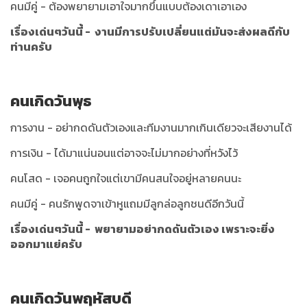
คนมีคู่ - ต้องพยายามเอาใจมากขึ้นแบบต้องเดาเอาเอง
เรื่องเด่นๆวันนี้ - งานมีการปรับเปลี่ยนแต่มันจะส่งผลดีกับ
ท่านครับ
คนเกิดวันพุธ
การงาน - อย่ากดดันตัวเองและทีมงานมากเกินเดียวจะเสียงานได้
การเงิน - ได้มาแน่นอนแต่อาจจะไม่มากอย่างที่หวังไว้
คนโสด - เจอคนถูกใจแต่เขามีคนสนใจอยู่หลายคนนะ
คนมีคู่ - คนรักพูดจาเข้าหูแถมมีลูกล่อลูกชนดีอีกวันนี้
เรื่องเด่นๆวันนี้ - พยายามอย่ากดดันตัวเอง เพราะจะยิ่ง
ออกมาแย่ครับ
คนเกิดวันพฤหัสบดี