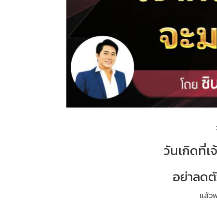
วันเกิดที
อย่าลดตั
แล้วพ