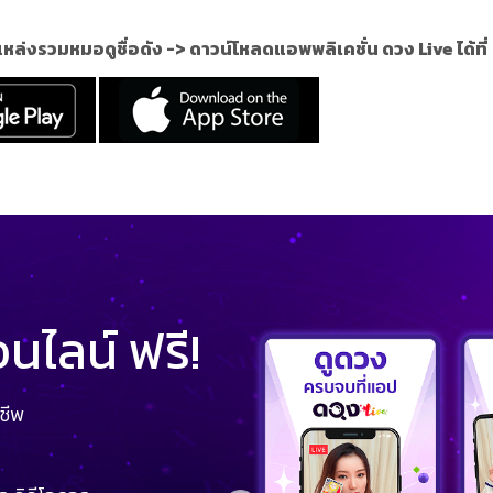
แหล่งรวมหมอดูชื่อดัง ->
ดาวน์โหลดแอพพลิเคชั่น ดวง Live ได้ที่
ไลน์ ฟรี!
ชีพ