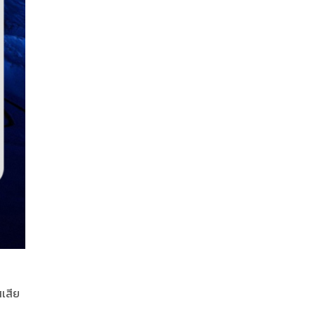
สเสีย