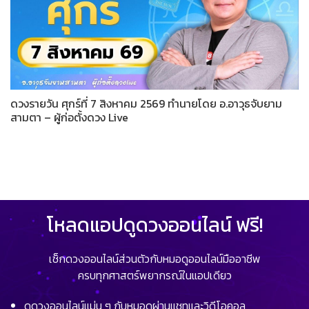
ดวงรายวัน ศุกร์ที่ 7 สิงหาคม 2569 ทำนายโดย อ.อาวุธจับยาม
สามตา – ผู้ก่อตั้งดวง Live
โหลดแอปดูดวงออนไลน์ ฟรี!
เช็กดวงออนไลน์ส่วนตัวกับหมอดูออนไลน์มืออาชีพ
ครบทุกศาสตร์พยากรณ์ในแอปเดียว
ดูดวงออนไลน์แม่น ๆ กับหมอดูผ่านแชทและวิดีโอคอล