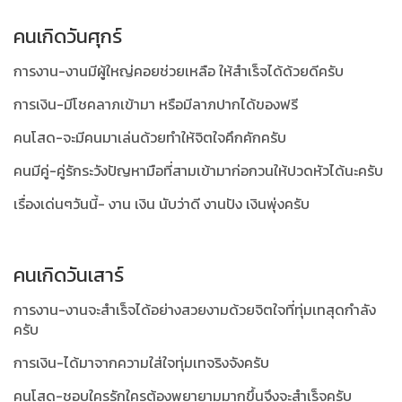
คนเกิดวันศุกร์
การงาน-งานมีผู้ใหญ่คอยช่วยเหลือ ให้สำเร็จได้ด้วยดีครับ
การเงิน-มีโชคลาภเข้ามา หรือมีลาภปากได้ของฟรี
คนโสด-จะมีคนมาเล่นด้วยทำให้จิตใจคึกคักครับ
คนมีคู่-คู่รักระวังปัญหามือที่สามเข้ามาก่อกวนให้ปวดหัวได้นะครับ
เรื่องเด่นๆวันนี้- งาน เงิน นับว่าดี งานปัง เงินพุ่งครับ
คนเกิดวันเสาร์
การงาน-งานจะสำเร็จได้อย่างสวยงามด้วยจิตใจที่ทุ่มเทสุดกำลัง
ครับ
การเงิน-ได้มาจากความใส่ใจทุ่มเทจริงจังครับ
คนโสด-ชอบใครรักใครต้องพยายามมากขึ้นจึงจะสำเร็จครับ