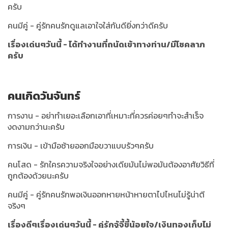
ครับ
คนมีคู่ - คู่รักคนรักดูแลเอาใจใส่กันดียิ่งกว่าดีครับ
เรื่องเด่นๆวันนี้ - ได้ทำงานที่ถนัดเข้าทางท่าน/มีโชคลาภ
ครับ
คนเกิดวันจันทร์
การงาน - อย่าทำเยอะเลือกเอาที่เหมาะที่ควรค่อยๆทำจะสำเร็จ
งดงามกว่านะครับ
การเงิน - เข้ามือซ้ายออกมือขวาแบบรัวๆครับ
คนโสด - รักใครความจริงใจอย่างเดียมันไม่พอมันต้องอาศัยวิธีที่
ถูกต้องด้วยนะครับ
คนมีคู่ - คู่รักคนรักพอเงินออกหายหน้าหายตาไปไหนไม่รู้น่าตี
จริงๆ
เรื่องดีๆเรื่องเด่นๆวันนี้ - คู่รักจู้จี้ขี้น้อยใจ/เงินทองเก็บไม่