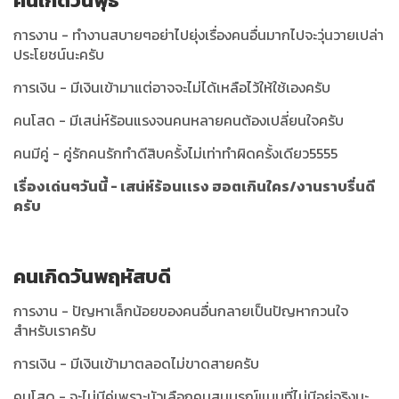
คนเกิดวันพุธ
การงาน - ทำงานสบายๆอย่าไปยุ่งเรื่องคนอื่นมากไปจะวุ่นวายเปล่า
ประโยชน์นะครับ
การเงิน - มีเงินเข้ามาแต่อาจจะไม่ได้เหลือไว้ให้ใช้เองครับ
คนโสด - มีเสน่ห์ร้อนแรงจนคนหลายคนต้องเปลี่ยนใจครับ
คนมีคู่ - คู่รักคนรักทำดีสิบครั้งไม่เท่าทำผิดครั้งเดียว5555
เรื่องเด่นๆวันนี้ - เสน่ห์ร้อนเเรง ฮอตเกินใคร/งานราบรื่นดี
ครับ
คนเกิดวันพฤหัสบดี
การงาน - ปัญหาเล็กน้อยของคนอื่นกลายเป็นปัญหากวนใจ
สำหรับเราครับ
การเงิน - มีเงินเข้ามาตลอดไม่ขาดสายครับ
คนโสด - จะไม่มีคู่เพราะมัวเลือกคนสมบูรณ์แบบที่ไม่มีอยู่จริงนะ