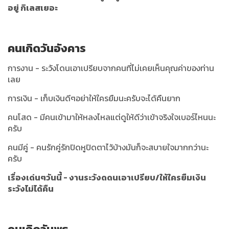
อยู่ กิเลสเยอะ
คนเกิดวันอังคาร
การงาน - ระวังโดนเอาเปรียบจากคนที่ไม่เคยเห็นคุณค่าของท่าน
เลย
การเงิน - เก็บเงินดีๆอย่าให้ใครยืมนะครับจะได้คืนยาก
คนโสด - มีคนเข้ามาให้หลงไหลแต่ดูให้ดีว่าเข้าจริงใจเบอร์ไหนนะ
ครับ
คนมีคู่ - คนรักคู่รักปิดหูปิดตาไว้บ้างมันก็จะสบายใจมากกว่านะ
ครับ
เรื่องเด่นๆวันนี้ - งานระวังดดนเอาเปรียบ/ให้ใครยืมเงิน
ระวังไม่ได้คืน