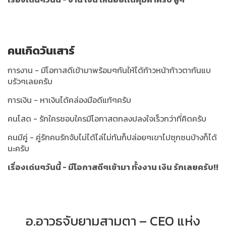
คนเกิดวันเสาร์
การงาน - มีโอกาสดีเข้ามาพร้อมๆกันให้ได้ก้าวหน้าก้าวตากันแบ
บรัวๆเลยครับ
การเงิน - หาเงินได้คล่องมือดีแท้ๆครับ
คนโสด - รักใครชอบใครมีโอกาสตกลงปลงใจเร็วกว่าที่คิดครับ
คนมีคู่ - คู่รักคนรักจับไม่ได้ไล่ไม่ทันก็ปล่อยๆเขาไปซุกซนบ้างก็ได้
นะครับ
เรื่องเด่นๆวันนี้ - มีโอกาสดีๆเข้ามา ทั้งงาน เงิน รักเลยครับ!!
อ.อาวุธจับยามสามตา – CEO แห่ง