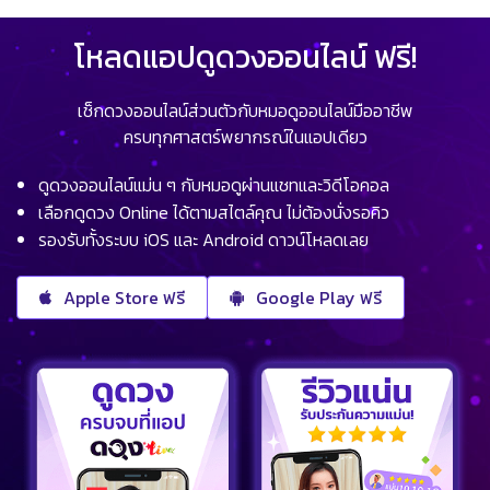
โหลดแอปดูดวงออนไลน์ ฟรี!
เช็กดวงออนไลน์ส่วนตัวกับหมอดูออนไลน์มืออาชีพ
ครบทุกศาสตร์พยากรณ์ในแอปเดียว
ดูดวงออนไลน์แม่น ๆ กับหมอดูผ่านแชทและวิดีโอคอล
เลือกดูดวง Online ได้ตามสไตล์คุณ ไม่ต้องนั่งรอคิว
รองรับทั้งระบบ iOS และ Android ดาวน์โหลดเลย
Apple Store ฟรี
Google Play ฟรี