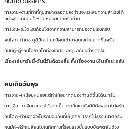
คนเกิดวันอังคาร
การงาน-งานที่ทำที่ทุ่มเทมาตลอดของท่านจะประสบความสำเร็จได้
อย่างงดงามสมใจหายเหนื่อยเลยครับท่าน
การเงิน-จะได้เงินก้อนโตจากความสามารถของตนเองครับ
คนโสด-ท่านจะดูดีมีเสน่ห์จะมีคนเข้ามาสนใจท่านมากขึ้นครับ
คนมีคู่-คู่รักมีโอกาสได้ท่องเที่ยวและดูแลกันอย่างดีครับ
เรื่องเด่นๆวันนี้-วันนี้วันดีดวงขึ้น ทั้งเรื่องงาน เงิน รักนะครับ
คนเกิดวันพุธ
การงาน-เหนื่อยหน่อยเเต่ทำให้อนาคตของท่านดีขึ้นได้นะครับ
การเงิน-หาเงินหาทองได้ยากเย็นมากขึ้นแต่ยังดีที่ยังพอหาได้ครับ
คนโสด-ท่านอาจจะไปรักชอบคนที่มีบุคลิกแปลกไม่ธรรมชาติครับ
คนมีคู่-คู่รักเปลี่ยนไปในทิศทางที่ร้อนแรงขึ้นแบบขัดๆตาในช่วง