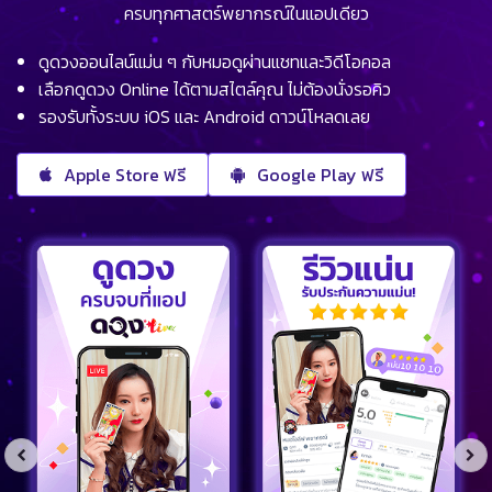
ครบทุกศาสตร์พยากรณ์ในแอปเดียว
ดูดวงออนไลน์แม่น ๆ กับหมอดูผ่านแชทและวิดีโอคอล
เลือกดูดวง Online ได้ตามสไตล์คุณ ไม่ต้องนั่งรอคิว
รองรับทั้งระบบ iOS และ Android ดาวน์โหลดเลย
Apple Store ฟรี
Google Play ฟรี