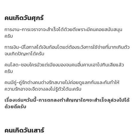
คนเกิดวันศุกร์
การงาน-การเจราจาจะสำเร็จได้ด้วยดีเพราะมีคนคอยสนับสนุน
ครับ
การเงิน-มีโอกาสได้เงินก้อนโตแต่ต้องระวังการใช้จ่ายที่มากเกินตัว
จนเกิดปัญหาได้ครับ
คนโสด-ชอบใครมัวแต่เมียงมองจนคนอื่นคาบเอาไปกินเสียแล้ว
ครับ
คนมีคู่-คู่รักต่างคนต่างรักสบายไม่ค่อยดูแลกกันและกันทำให้
ความรักอาจจะจืดจางลงไม่รู้ตัวได้นะครับ
เรื่องเด่นๆวันนี้-การตกลงทำสัญญาใดๆจะสำเร็จลุล่วงไปได้
ด้วยดีครับ
คนเกิดวันเสาร์