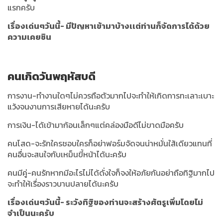
แรกครับ
เรื่องเด่นๆวันนี้- มีปัญหาเข้ามาบ้างเเต่ท่านก็จัดการได้ด้วย
ความเคยชิน
คนเกิดวันพฤหัสบดี
การงาน-ทำงานใดๆไม่ควรถือตัวมากไปจะทำให้เกิดการทะเลาะเบาะ
แว้งจนงานการเสียหายได้นะครับ
การเงิน-ได้เข้ามาก้อนเล็กๆแต่คล่องมือดีไม่ขาดมือครับ
คนโสด-จะรักใครชอบใครก็อย่าฟอร์มจัดจนน่าหมั่นใส้เดียวแทนที่
คนอื่นจะสนใจกับเหม็นขี้หน้าได้นะครับ
คนมีคู่-คนรักหากมีอะไรไม่ได้ดั่งใจก็จงให้อภัยกันอย่าถือทิฐิมากไป
จะทำให้เรื่องราวบานปลายได้นะครับ
เรื่องเด่นๆวันนี้- ระวังทิฐิของท่านจะสร้างศัตรูเพิ่มโดยไม่
จำเป็นนะครับ