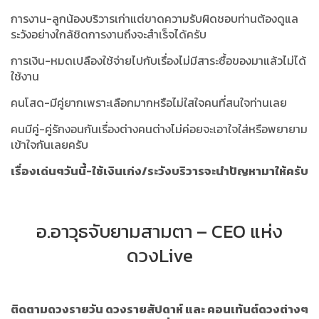
การงาน-ลูกน้องบริวารเก่าแต่ขาดความรับผิดชอบท่านต้องดูแล
ระวังอย่างใกล้ชิดการงานถึงจะสำเร็จได้ครับ
การเงิน-หมดเปลืองใช้จ่ายไปกับเรื่องไม่มีสาระซื้อของมาแล้วไม่ได้
ใช้งาน
คนโสด-มีคู่ยากเพราะเลือกมากหรือไม่ใสใจคนที่สนใจท่านเลย
คนมีคู่-คู่รักงอนกันเรื่องต่างคนต่างไม่ค่อยจะเอาใจใส่หรือพยายาม
เข้าใจกันเลยครับ
เรื่องเด่นๆวันนี้-ใช้เงินเก่ง/ระวังบริวารจะนำปัญหามาให้ครับ
อ.อาวุธจับยามสามตา – CEO แห่ง
ดวงLive
ติดตามดวงรายวัน ดวงรายสัปดาห์ และ คอนเท้นต์ดวงต่างๆ