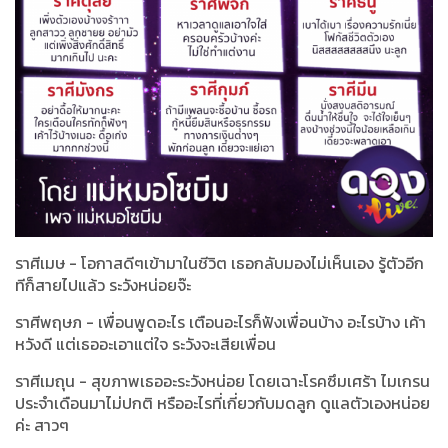
ราศีเมษ - โอกาสดีๆเข้ามาในชีวิต เธอกลับมองไม่เห็นเอง รู้ตัวอีก
ทีก็สายไปแล้ว ระวังหน่อยจ๊ะ
ราศีพฤษภ - เพื่อนพูดอะไร เตือนอะไรก็ฟังเพื่อนบ้าง อะไรบ้าง เค้า
หวังดี แต่เธออะเอาแต่ใจ ระวังจะเสียเพื่อน
ราศีเมถุน - สุขภาพเธออะระวังหน่อย โดยเฉาะโรคซึมเศร้า ไมเกรน
ประจำเดือนมาไม่ปกติ หรืออะไรที่เกี่ยวกับมดลูก ดูแลตัวเองหน่อย
ค่ะ สาวๆ