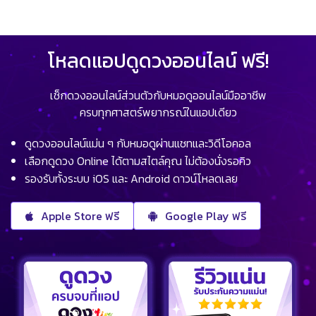
โหลดแอปดูดวงออนไลน์ ฟรี!
เช็กดวงออนไลน์ส่วนตัวกับหมอดูออนไลน์มืออาชีพ
ครบทุกศาสตร์พยากรณ์ในแอปเดียว
ดูดวงออนไลน์แม่น ๆ กับหมอดูผ่านแชทและวิดีโอคอล
เลือกดูดวง Online ได้ตามสไตล์คุณ ไม่ต้องนั่งรอคิว
รองรับทั้งระบบ iOS และ Android ดาวน์โหลดเลย
Apple Store ฟรี
Google Play ฟรี