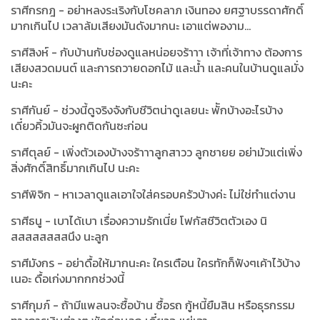
ราศีกรกฎ - อย่าหลงระเริงกับโชคลาภ เงินทอง ยศฐาบรรดาศักดิ์
มากเกินไป เวลาล้มเสียงมันดังมากนะ เอาแต่พองาม...
ราศีสิงห์ - กับบ้านกับช่องดูแลหน่อยจร้าาา เจ้าที่เจ้าทาง ต้องการ
เสียงสวดมนต์ และการถวายดอกไม้ และน้ำ และคนในบ้านดูแลมั่ง
นะคะ
ราศีกันย์ - ช่วงนี้ดูจริงจังกับชีวิตน่าดูเลยนะ พัักบ้างอะไรบ้าง
เดี๋ยวคิ้วมันจะผูกติดกันซะก่อน
ราศีตุลย์ - เพิ่งตัวเองบ้างจร้าาาลูกสาวว ลูกชายย อย่ามัวแต่เพิ่ง
สิ่งศักดิ์สิทธิ์มากเกินไป นะคะ
ราศีพิจิก - หาเวลาดูแลเอาใจใส่ครอบครัวบ้างค่ะ ไม่ใช่ทำแต่งาน
ราศีธนู - เบาได้เบา เรื่องความรักเนี่ย โฟกัสชีวิตตัวเอง นิ
สสสสสสสสนึง นะลูก
ราศีมังกร - อย่าดื้อให้มากนะคะ ใครเตือน ใครทักก็ฟังๆเค้าไว้บ้าง
เนอะ ดื้อเก่งมากกกช่วงนี้
ราศีกุมภ์ - ถ้ามีแพลนจะซื้อบ้าน ซื้อรถ กู้หนี้ยืมสิน หรือธุรกรรม