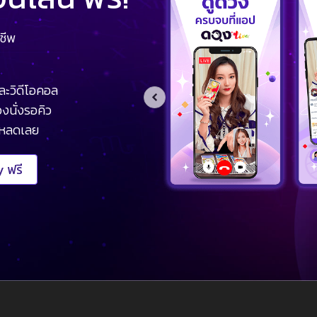
ชีพ
ละวิดีโอคอล
งนั่งรอคิว
โหลดเลย
 ฟรี