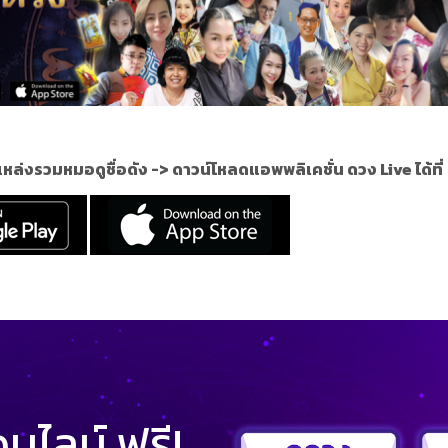
แหล่งรวมหมอดูชื่อดัง ->
ดาวน์โหลดแอพพลิเคชั่น ดวง Live ได้ที่
ไลน์ ฟรี!