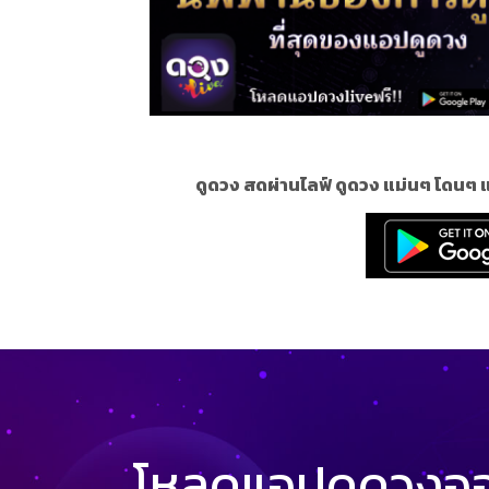
ดูดวง สดผ่านไลฟ์ ดูดวง แม่นๆ โดนๆ 
โหลดแอปดูดวงออน