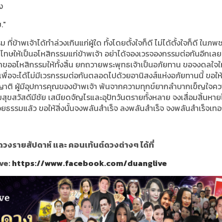
ง
."
ข้าพเจ้าได้ทำล่วงเกินแก่ผู้ใด ทั้งโดยตั้งใจก็ดี ไม่ได้ตั้งใจก็ดี ในภพ
ทษให้เป็นอโหสิกรรมแก่ข้าพเจ้า อย่าได้จองเวรจองกรรมต่อกันอีกเลย
จ้าขออโหสิกรรมให้ทั้งสิ้น ยกถวายพระพุทธเจ้าเป็นอภัยทาน ขอจงดลใจใ
 เพื่อจะได้ไม่มีเวรกรรมต่อกันตลอดไปด้วยอานิสงส์แห่งอภัยทานนี้ ขอให
าติ ผู้มีอุปการคุณของข้าพเจ้า พ้นจากความทุกข์ยากลำบากเข็ญใจค
วามสุขสวัสดีมีชัย เสนียดจัญไรและอุปัทวันตรายทั้งหลาย จงเสื่อมสิ้นหา
ยธรรมแล้ว ขอให้สิ่งนั้นจงพลันสำเร็จ ลงพลันสำเร็จ จงพลันสำเร็จเ
วงรายสัปดาห์ และ คอนเท้นต์ดวงต่างๆ ได้ที่
ve:
https://www.facebook.com/duanglive