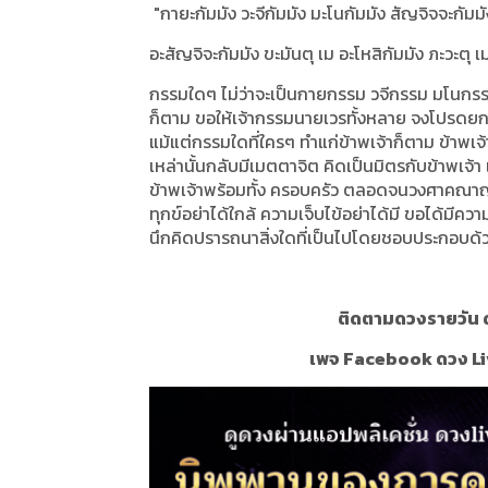
"กายะกัมมัง วะจีกัมมัง มะโนกัมมัง สัญจิจจะกัมมั
อะสัญจิจะกัมมัง ขะมันตุ เม อะโหสิกัมมัง ภะวะตุ เม
กรรมใดๆ ไม่ว่าจะเป็นกายกรรม วจีกรรม มโนกรรม ที่
ก็ตาม ขอให้เจ้ากรรมนายเวรทั้งหลาย จงโปรดยกโ
แม้แต่กรรมใดที่ใครๆ ทำแก่ข้าพเจ้าก็ตาม ข้าพเ
เหล่านั้นกลับมีเมตตาจิต คิดเป็นมิตรกับข้าพเจ้า
ข้าพเจ้าพร้อมทั้ง ครอบครัว ตลอดจนวงศาคณาญ
ทุกข์อย่าได้ใกล้ ความเจ็บไข้อย่าได้มี ขอได้มีค
นึกคิดปรารถนาสิ่งใดที่เป็นไปโดยชอบประกอบด้ว
ติดตามดวงรายวัน ด
เพจ Facebook ดวง Li