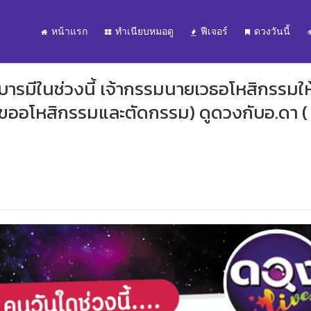
หน้าแรก
ทำเนียบหมอดู
ฟีเจอร์
ดวงวันนี้
บารมีในช่วงนี้ เจ้ากรรมนายเวธอโหสิกรรมให
ขออโหสิกรรมและตัดกรรม) ดูดวงกับอ.ดา ( 