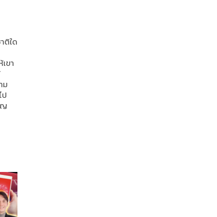
ชาติใด
ห้เขา
้
วาม
ยไป
ทอญ