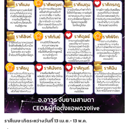
ราศีเมษ เกิดระหว่างวันที่ 13 เม.ย.- 13 พ.ค.