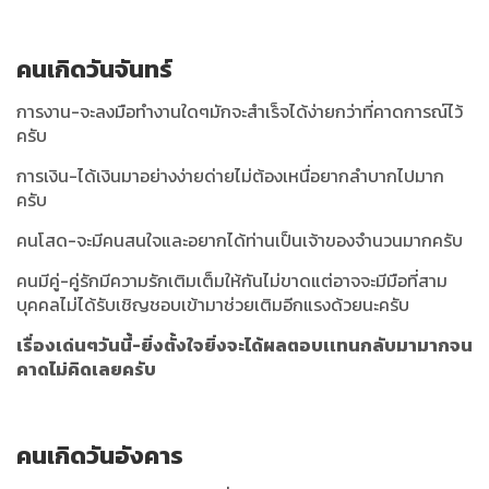
คนเกิดวันจันทร์
การงาน-จะลงมือทำงานใดๆมักจะสำเร็จได้ง่ายกว่าที่คาดการณ์ไว้
ครับ
การเงิน-ได้เงินมาอย่างง่ายด่ายไม่ต้องเหนื่อยากลำบากไปมาก
ครับ
คนโสด-จะมีคนสนใจและอยากได้ท่านเป็นเจ้าของจำนวนมากครับ
คนมีคู่-คู่รักมีความรักเติมเต็มให้กันไม่ขาดแต่อาจจะมีมือที่สาม
บุคคลไม่ได้รับเชิญชอบเข้ามาช่วยเติมอีกแรงด้วยนะครับ
เรื่องเด่นๆวันนี้-ยิ่งตั้งใจยิ่งจะได้ผลตอบเเทนกลับมามากจน
คาดไม่คิดเลยครับ
คนเกิดวันอังคาร