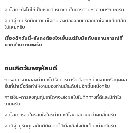
คนโสด-ยังไม่ใช่เป็นช่วงที่เหมาะสมในการตามหาความรักนะครับ
คนมีคู่-คนรักมักเอาแต่ใจตนเองต้องคอยเอาอกเอาใจจนเสียนิสัย
ไปเลยครับ
เรื่องดีๆวันนี้-ยังคงต้องใจเย็นเเต่รับมือกับสถานการณ์ที่
ยากลำบากนะครับ
คนเกิดวันพฤหัสบดี
การงาน-งานของท่านจะได้รับการการันตีจากหน่วยงานหรือบุคคล
อื่นที่น่าเชื่อถือทำให้งานของท่านมีระดับไปอีกขึ้นหนึ่งครับ
การเงิน-การลงทุนทุ่มเทใดๆจะส่งผลไปในทิศทางที่ดีและมีกำไร
งามครับ
คนโสด-ชอบใครสนใจใครท่านจะมีโอกาสมากกว่าคนอื่นครับ
คนมีคู่-คู่รักดูแลกันดีมีความไว้เนื้อเชื่อใจกันเป็นอย่างดีครับ