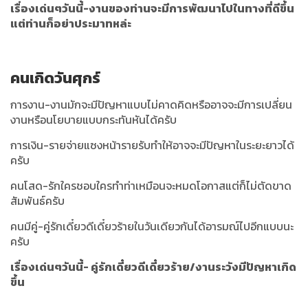
เรื่องเด่นๆวันนี้-งานของท่านจะมีการพัฒนาไปในทางที่ดีขึ้น
แต่ท่านก็อย่าประมาทหล่ะ
คนเกิดวันศุกร์
การงาน-งานมักจะมีปัญหาแบบไม่คาดคิดหรืออาจจะมีการเปลี่ยน
งานหรือนโยบายแบบกระทันหันได้ครับ
การเงิน-รายจ่ายแซงหน้ารายรับทำให้อาจจะมีปัญหาในระยะยาวได้
ครับ
คนโสด-รักใครชอบใครทำท่าเหมือนจะหมดโอกาสแต่ก็ไม่ตัดขาด
สัมพันธ์ครับ
คนมีคู่-คู่รักเดี๋ยวดีเดี๋ยวร้ายในวันเดียวกันได้อารมณ์ไปอีกแบบนะ
ครับ
เรื่องเด่นๆวันนี้- คู่รักเดี๋ยวดีเดี๋ยวร้าย/งานระวังมีปัญหาเกิด
ขึ้น