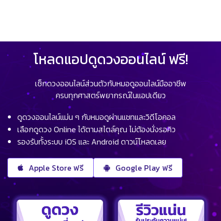
โหลดแอปดูดวงออนไลน์ ฟรี!
เช็กดวงออนไลน์ส่วนตัวกับหมอดูออนไลน์มืออาชีพ
ครบทุกศาสตร์พยากรณ์ในแอปเดียว
ดูดวงออนไลน์แม่น ๆ กับหมอดูผ่านแชทและวิดีโอคอล
เลือกดูดวง Online ได้ตามสไตล์คุณ ไม่ต้องนั่งรอคิว
รองรับทั้งระบบ iOS และ Android ดาวน์โหลดเลย
Apple Store ฟรี
Google Play ฟรี