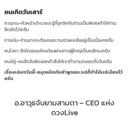
คนเกิดวันเสาร์
การงาน-หัวหน้าเจ้านายจะจู้จี้จุกจิกกับท่านเป็นพิเศษทำให้ท่าน
อึดอัดได้ครับ
การเงิน-ท่านอาจจะต้องขอความช่วยเหลืออยู่เป็นเนื่องๆครับ
คนโสด-รักใครชอบใครต้องผ่านทางผู้ใหญ่เป็นหลักนะครับ
คนมีคู่-คนรักจับผิดออกคำสั่งให้เราทำตามตลอดทั้งวันครับ
เรื่องเด่นๆวันนี้-หงุดหงิดกับคำพูดคน เเต่ก็ทำได้เเต่เงียบไว้
ครับ
อ.อาวุธจับยามสามตา – CEO แห่ง
ดวงLive