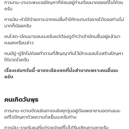
การงาน-งานจะพบเจอปัญหาที่ซ่อนอยู่ท่านต้องมาคอยแก้ไขให้จบ
ครับ
การเงิน-ค่าใช้จ่ายภาระจากคนอื่นทำให้กระทบต่อรายได้ของท่านไม่
มากก็น้อยครับ
คนโสด-มีคนมาชอบนะครับแต่ต้องดูดีๆว่าเข้ามีคนอื่นอยู่แล้วมา
หลอกหรือปล่าว
คนมีคู่-คู่รักไม่ค่อยทำตามที่สัญญากันไว้มักจะแอบไปสร้างปัญหา
ให้ปวดใจครับ
เรื่องเด่นๆวันนี้-อาจจะต้องตกที่นั่งลำบากเพราะคนอื่นนะ
ครับ
คนเกิดวันพุธ
การงาน-ความขัดแย้งอาจจะยังคุกรุ่นอยู่ต้องพยายามอดทนและ
แก้ไขปัญหาด้วยความใจเย็นนะครับท่าน
การเงิน-รายรับคงที่แต่รายจ่ายที่ไม่ได้รับเชิญถามหาครับ