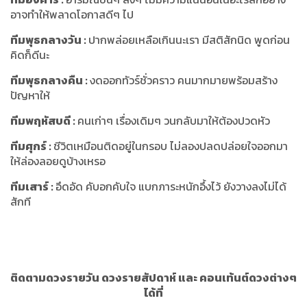
อาจทำให้พลาดโอกาสดีๆ ไป
ทีมพุธกลางวัน
:
ปากพล่อยเหลือเกินนะเรา มีสติสักนิด พูดก่อน
คิดก็ดีนะ
ทีมพุธกลางคืน
:
งดออกทัวร์ชั่วคราว คนมากมายพร้อมสร้าง
ปัญหาให้
ทีมพฤหัสบดี
:
คนเก่าๆ เรื่องเดิมๆ วนกลับมาให้ต้องปวดหัว
ทีมศุกร์
:
ชีวิตเหมือนติดอยู่ในกรอบ ไม่ลองปลดปล่อยใจออกมา
ให้ล่องลอยดูบ้างเหรอ
ทีมเสาร์
:
อึดอัด คับอกคับใจ แบกภาระหนักอึ้งไว้ ยังวางลงไม่ได้
สักที
ติดตามดวงรายวัน ดวงรายสัปดาห์ และ คอนเท้นต์ดวงต่างๆ
ได้ที่