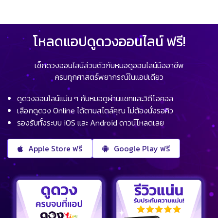
โหลดแอปดูดวงออนไลน์ ฟรี!
เช็กดวงออนไลน์ส่วนตัวกับหมอดูออนไลน์มืออาชีพ
ครบทุกศาสตร์พยากรณ์ในแอปเดียว
ดูดวงออนไลน์แม่น ๆ กับหมอดูผ่านแชทและวิดีโอคอล
เลือกดูดวง Online ได้ตามสไตล์คุณ ไม่ต้องนั่งรอคิว
รองรับทั้งระบบ iOS และ Android ดาวน์โหลดเลย
Apple Store ฟรี
Google Play ฟรี