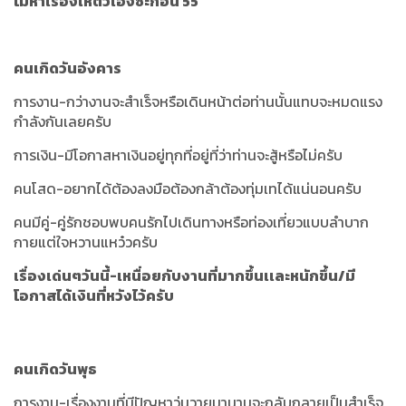
ไม่หาเรื่องให้ตัวเองซะก่อน 55
คนเกิดวันอังคาร
การงาน-กว่างานจะสำเร็จหรือเดินหน้าต่อท่านนั้นแทบจะหมดแรง
กำลังกันเลยครับ
การเงิน-มีโอกาสหาเงินอยู่ทุกที่อยู่ที่ว่าท่านจะสู้หรือไม่ครับ
คนโสด-อยากได้ต้องลงมือต้องกล้าต้องทุ่มเทได้แน่นอนครับ
คนมีคู่-คู่รักชอบพบคนรักไปเดินทางหรือท่องเที่ยวแบบลำบาก
กายแต่ใจหวานแหว๋วครับ
เรื่องเด่นๆวันนี้-เหนื่อยกับงานที่มากขึ้นเเละหนักขึ้น/มี
โอกาสได้เงินที่หวังไว้ครับ
คนเกิดวันพุธ
การงาน-เรื่องงานที่มีปัญหาวุ่นวายมานานจะกลับกลายเป็นสำเร็จ