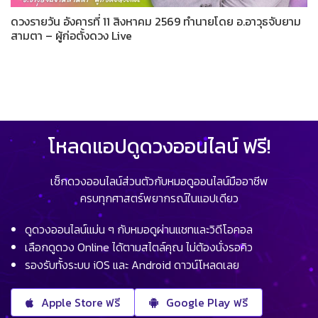
ดวงรายวัน อังคารที่ 11 สิงหาคม 2569 ทำนายโดย อ.อาวุธจับยาม
สามตา – ผู้ก่อตั้งดวง Live
โหลดแอปดูดวงออนไลน์ ฟรี!
เช็กดวงออนไลน์ส่วนตัวกับหมอดูออนไลน์มืออาชีพ
ครบทุกศาสตร์พยากรณ์ในแอปเดียว
ดูดวงออนไลน์แม่น ๆ กับหมอดูผ่านแชทและวิดีโอคอล
เลือกดูดวง Online ได้ตามสไตล์คุณ ไม่ต้องนั่งรอคิว
รองรับทั้งระบบ iOS และ Android ดาวน์โหลดเลย
Apple Store ฟรี
Google Play ฟรี