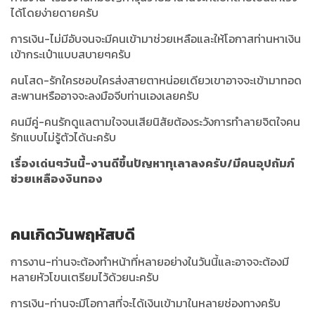
ได้โดยง่ายดายครับ
การเงิน-ไม่มีอับจนจะมีคนเข้ามาช่วยเหลือและให้โอกาสท่านหาเงิน
เข้ากระเป๋าแบบสบายๆครับ
คนโสด-รักใครชอบใครส่งสายตาหน่อยเดียวเขาอาจจะเข้ามาทอด
สะพานหรืออาจจะลงมือจีบท่านเองเลยครับ
คนมีคู่-คนรักดูแลตามใจจนเสียนิสัยต้องระวังการทำลายจิตใจคน
รักแบบไม่รู้ตัวได้นะครับ
เรื่องเด่นๆวันนี้-งานดีขึ้นปัญหาทุเลาลงครับ/มีคนอุปถัมภ์
ช่วยเหลืองงินทอง
คนเกิดวันพฤหัสบดี
การงาน-ท่านจะต้องทำหน้าที่หลายอย่างในวันนี้และอาจจะต้องมี
หลายหัวโขนเตรียมไว้ด้วยนะครับ
การเงิน-ท่านจะมีโอกาสที่จะได้เงินเข้ามาในหลายช่องทางครับ