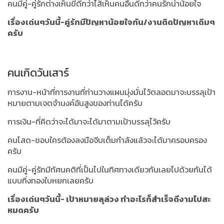
คนมีคู่-คู่รักต่างเห็นขี้ดีกว่าไส้เห็นคนอื่นดีกว่าคนรักน่าน้อยใจ
เรื่องเด่นๆวันนี้-คู่รักมีปัญหาน้อยใจกัน/งานติดปัญหาเดิมๆ
ครับ
คนเกิดวันเสาร์
การงาน-หน้าที่การงานที่ท่านวางแผนมุ่งมั่นไว้ตลอดมาจะบรรลุเป้า
หมายตามเจตจำนงค์อันสูงของท่านได้ครับ
การเงิน-ที่คิดว่าจะได้มาจะได้มาตามเป้าบรรลุไว้ครับ
คนโสด-ชอบใครต้องลงมือจีบเต็มกำลังแล้วจะได้มาครอบครอง
ครับ
คนมีคู่-คู่รักมีทัศนคติที่เป็นไปในทิศทางเดียวกันเลยไปด้วยกันได้
แบบกิ่งทองใบหยกเลยครับ
เรื่องเด่นๆวันนี้- เป้าหมายลุล่วง ทำอะไรก็สำเร็จดีงามไปสะ
หมดครับ