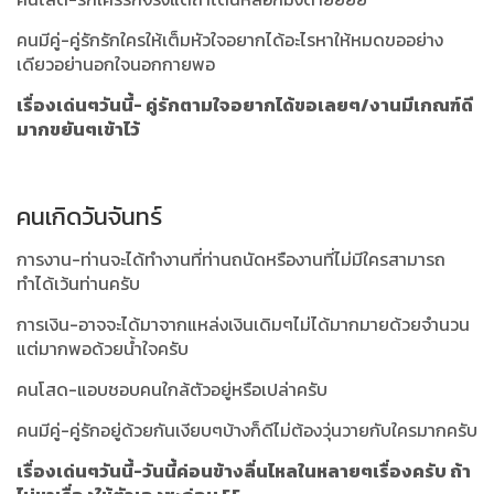
คนมีคู่-คู่รักรักใครให้เต็มหัวใจอยากได้อะไรหาให้หมดขออย่าง
เดียวอย่านอกใจนอกกายพอ
เรื่องเด่นๆวันนี้- คู่รักตามใจอยากได้ขอเลยๆ/งานมีเกณฑ์ดี
มากขยันๆเข้าไว้
คนเกิดวันจันทร์
การงาน-ท่านจะได้ทำงานที่ท่านถนัดหรืองานที่ไม่มีใครสามารถ
ทำได้เว้นท่านครับ
การเงิน-อาจจะได้มาจากแหล่งเงินเดิมๆไม่ได้มากมายด้วยจำนวน
แต่มากพอด้วยน้ำใจครับ
คนโสด-แอบชอบคนใกล้ตัวอยู่หรือเปล่าครับ
คนมีคู่-คู่รักอยู่ด้วยกันเงียบๆบ้างก็ดีไม่ต้องวุ่นวายกับใครมากครับ
เรื่องเด่นๆวันนี้-วันนี้ค่อนข้างลื่นไหลในหลายๆเรื่องครับ ถ้า