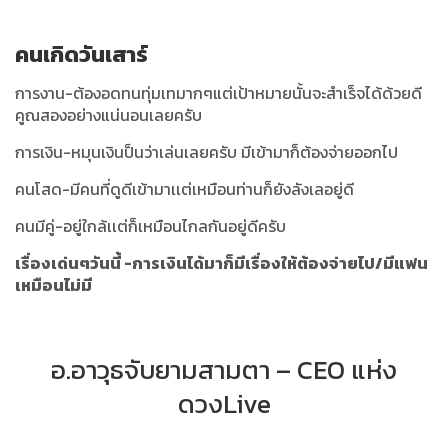
คนเกิดวันเสาร์
การงาน-ต้องอดทนทุ่มเทมากๆแต่เป้าหมายนั้นจะสำเร็จได้ด้วยดี
คูณสองอย่างแน่นอนเลยครับ
การเงิน-หมุนเงินป็นว่าเล่นเลยครับ มีเข้ามาก็ต้องจ่ายออกไป
คนโสด-มีคนที่ดูดีเข้ามาเเต่เหมือนท่านก็ยังลังเลอยู่ดี
คนมีคู่-อยู่ใกล้เเต่ก็เหมือนไกลกันอยู่ดีครับ
เรื่องเด่นๆวันนี้ -การเงินได้มาก็มีเรื่องให้ต้องจ่ายไป/มีแฟน
เหมือนไม่มี
อ.อาวุธจับยามสามตา – CEO แห่ง
ดวงLive