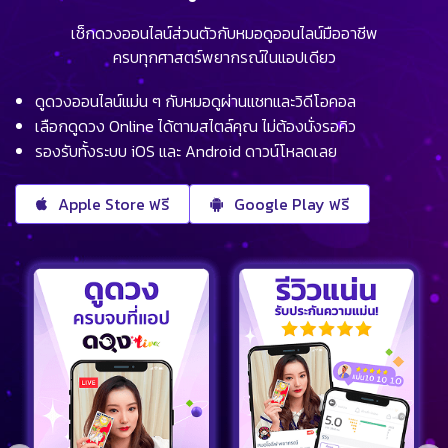
เช็กดวงออนไลน์ส่วนตัวกับหมอดูออนไลน์มืออาชีพ
ครบทุกศาสตร์พยากรณ์ในแอปเดียว
ดูดวงออนไลน์แม่น ๆ กับหมอดูผ่านแชทและวิดีโอคอล
เลือกดูดวง Online ได้ตามสไตล์คุณ ไม่ต้องนั่งรอคิว
รองรับทั้งระบบ iOS และ Android ดาวน์โหลดเลย
Apple Store ฟรี
Google Play ฟรี