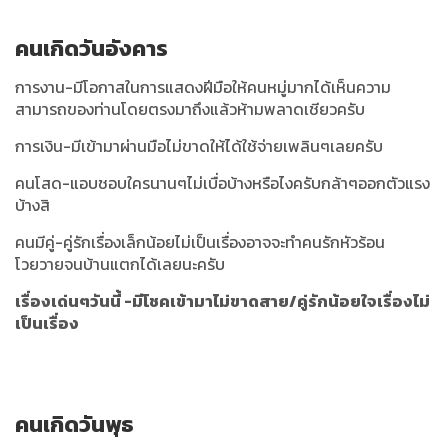
คนเกิดวันอังคาร
การงาน-มีโอกาสในการแสดงฝีมือให้คนหมู่มากได้เห็นความ
สามารถของท่านโดยตรงมาถึงแล้วห้ามพลาดเชียวครับ
การเงิน-มีเข้ามาผ่านมือไม่ขาดให้ได้ใช้จ่ายเพลินๆเลยครับ
คนโสด-แอบชอบใครนานๆไม่เบื่อบ้างหรือไงครับกล้าๆออกตัวแรง
บ้างสิ
คนมีคู่-คู่รักเรื่องเล็กน้อยไม่เป็นเรื่องอาจจะทำคนรักหัวร้อน
โวยวายจนบ้านแตกได้เลยนะครับ
เรื่องเด่นๆวันนี้ -มีโชคเข้ามาไม่ขาดสาย/คู่รักน้อยใจเรื่องไม่
เป็นเรื่อง
คนเกิดวันพุธ