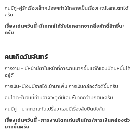
คนมีคู่-คู่รักเรื่องเล็กๆน้อยๆทำให้กลายเป็นเรื่องใหญ่โลกแตกได้
ครับ
เรื่องเด่นๆวันนี้-มีเกณฑ์ได้รับโชคลาภจากสิ่งศักดิ์สิทธิ์นะ
ครับ
คนเกิดวันจันทร์
การงาน - มีหน้ามีตาในหน้าที่การงานมากขึ้นเเต่ก็แอบมีคนหมั่นไส้
อยู่ดี
การเงิน-มีเงินมีรายได้เข้ามาเพิ่ม การเงินคล่องตัวดีขึ้นครับ
คนโสด-ในวันนี้ท่านอาจจะดูดีมีเสน่ห์มากกว่าปกตินะครับ
คนมีคู่ - ปากหวานก้นเปรี้ยว แอบมีเรื่องลับปิดบังกัน
เรื่องเด่นๆวันนี้ - การงานโดดเด่นเกินใคร/การเงินคล่องตัว
มากขึ้นครับ