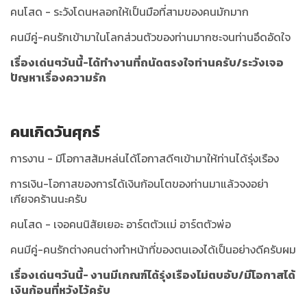
คนโสด - ระวังโดนหลอกให้เป็นมือที่สามของคนมักมาก
คนมีคู่-คนรักเข้ามาในโลกส่วนตัวของท่านมากซะจนท่านอึดอัดใจ
เรื่องเด่นๆวันนี้-ได้ทำงานที่ถนัดตรงใจท่านครับ/ระวังเจอ
ปัญหาเรื่องความรัก
คนเกิดวันศุกร์
การงาน - มีโอกาสส้มหล่นได้โอกาสดีๆเข้ามาให้ท่านได้รุ่งเรือง
การเงิน-โอกาสของการได้เงินก้อนโตของท่านมาแล้วจงอย่า
เกียจคร้านนะครับ
คนโสด - เจอคนนิสัยเยอะ อาร์ตตัวเเม่ อาร์ตตัวพ่อ
คนมีคู่-คนรักต่างคนต่างทำหน้าที่ของตนเองได้เป็นอย่างดีครับผม
เรื่องเด่นๆวันนี้- งานมีเกณฑ์ได้รุ่งเรืองไม่ตบอับ/มีโอกาสได้
เงินก้อนที่หวังไว้ครับ