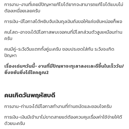
การงาน-งานที่เคยมีปัญหาแก้ไขได้ยากจะสามารถแก้ไขได้แบบไม่
ต้องเหนื่อยเลยครับ
การเงิน-มีโอกาสได้หยิบจับเงินถุงเงินถังขอให้แค่ขยันหน่อยก็พอ
คนโสด-อาจจะได้มีโอกาสพบเจอคนที่มีโลกส่วนตัวสูงเหมือนท่าน
ครับ
คนมีคู่-ระวังวีนเเตกทั้งคู่นะครับ ชอบประชดใส่กัน ระวังจะเกิด
ปัญหา
เรื่องเด่นๆวันนี้- งานที่มีปัญหาจะทุเลาลงเเละดีขึ้นในเร็ววัน/
ยิ่งขยันยิ่งได้โชคคูณ2
คนเกิดวันพฤหัสบดี
การงาน-ท่านจะได้มีโอกาสทำงานที่ท่านถนัดและชอบใจครับ
การเงิน-เงินมีเข้ามาไม่ขาดสายแต่ต้องควบคุมเรื่องค่าใช้จ่ายให้ดี
ด้วยนะครับ