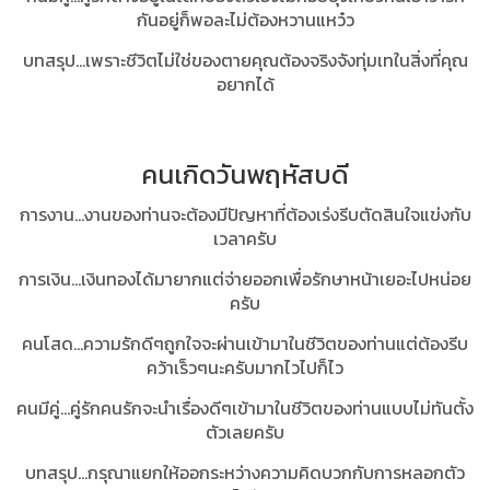
กันอยู่ก็พอละไม่ต้องหวานแหว๋ว
บทสรุป...เพราะชีวิตไม่ใช่ของตายคุณต้องจริงจังทุ่มเทในสิ่งที่คุณ
อยากได้
คนเกิดวันพฤหัสบดี
การงาน...งานของท่านจะต้องมีปัญหาที่ต้องเร่งรีบตัดสินใจแข่งกับ
เวลาครับ
การเงิน...เงินทองได้มายากแต่จ่ายออกเพื่อรักษาหน้าเยอะไปหน่อย
ครับ
คนโสด...ความรักดีๆถูกใจจะผ่านเข้ามาในชีวิตของท่านแต่ต้องรีบ
คว้าเร็วๆนะครับมากไวไปก็ไว
คนมีคู่...คู่รักคนรักจะนำเรื่องดีๆเข้ามาในชีวิตของท่านแบบไม่ทันตั้ง
ตัวเลยครับ
บทสรุป...กรุณาแยกให้ออกระหว่างความคิดบวกกับการหลอกตัว