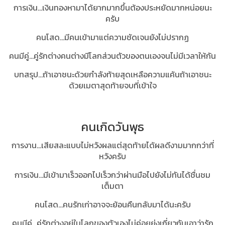
การเงิน...เงินทองหามาได้ยากมากขึ้นต้องประหยัดมากหน่อยนะ
ครับ
คนโสด...มีคนเข้ามาแต่ความชัดเจนยังไม่ปรากฏ
คนมีคู่...คู่รักต่างคนต่างมีโลกส่วนตัวของตนเองจนไม่มีเวลาให้กัน
บทสรุป...ถ้าเอาชนะด้วยกำลังท้ายสุดเหลือความแค้นถ้าเอาชนะ
ด้วยเมตาสุดท้ายจบที่เข้าใจ
คนเกิดวันพุธ
การงาน...เสียสละแบบไม่หวังผลแต่สุดท้ายได้ผลดีงามมากกว่าที่
หวังครับ
การเงิน...มีเข้ามาเร็วออกไปเร็วกว่าผ่านมือไปยังไม่ทันได้ชื่นชม
เต็มตา
คนโสด...คนรักเก่าอาจจะย้อนคืนกลับมาได้นะครับ
คนมีคู่...คู่รักต่างอยู่ในโลกของตัวเองไม่ค่อยยุ่งเกี่ยวกันเอาว่ารัก