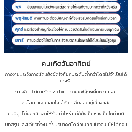
คนเกิดวันอาทิตย์
การงาน...ระวังการขัดแย้งขัดใจกับคนระดับต่ำกว่าโดยไม่จำเป็นได้
นะครับ
การเงิน...ได้มาเข้ากระเป๋าแบบง่ายๆฟลุ๊กๆยิ้มหวานเลย
คนโสด...แอบชอบใครได้แต่เสียสละอยู่เบื้องหลัง
คนมีคู่...ไม่ค่อยมีเวลาให้กันเท่าไหร่ แต่ก็ยังเป็นห่วงเป็นใยท่านดี
บทสรุป...สิ่งเดียวที่จะเปลี่ยนอนาคตได้คือเปลี่ยนปัจจุบันให้ได้ก่อน