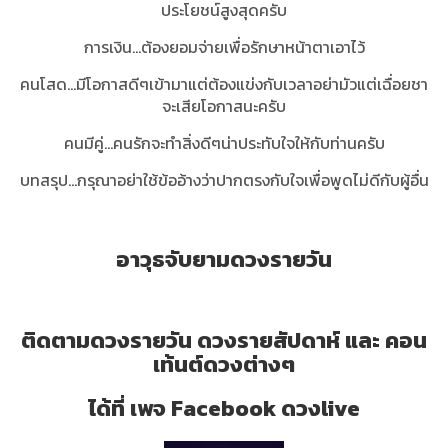
ประโยชน์สูงสุดครับ
การเงิน...ต้องยอมจ่ายเพื่อรักษาหน้าตาเอาไว้
คนโสด...มีโอกาสดีๆเข้ามาแต่ต้องแข่งกับเวลาอย่ามัวแต่เฉื่อยชา
จะเสียโอกาสนะครับ
คนมีคู่...คนรักจะทำสิ่งดีๆน่าประทับใจให้กับท่านครับ
บทสรุป...กรุณาอย่าใช้ข้ออ้างว่าปากตรงกับใจเพื่อพูดไม่ดีกับผู้อื่น
อาวุธจับยามดวงรายวัน
ติดตามดวงรายวัน ดวงรายสัปดาห์ และ คอน
เท้นต์ดวงต่างๆ
ได้ที่ เพจ Facebook ดวงlive