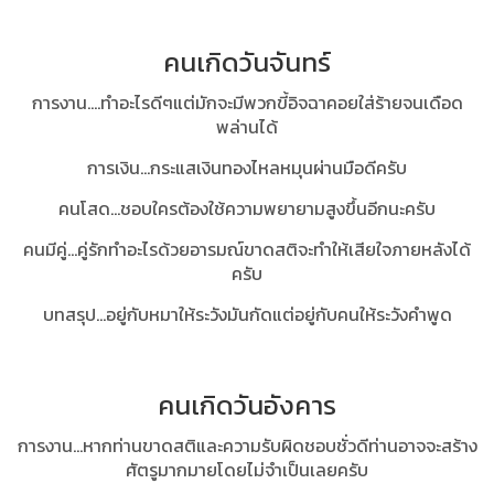
คนเกิดวันจันทร์
การงาน....ทำอะไรดีๆแต่มักจะมีพวกขี้อิจฉาคอยใส่ร้ายจนเดือด
พล่านได้
การเงิน...กระแสเงินทองไหลหมุนผ่านมือดีครับ
คนโสด...ชอบใครต้องใช้ความพยายามสูงขึ้นอีกนะครับ
คนมีคู่...คู่รักทำอะไรด้วยอารมณ์ขาดสติจะทำให้เสียใจภายหลังได้
ครับ
บทสรุป...อยู่กับหมาให้ระวังมันกัดแต่อยู่กับคนให้ระวังคำพูด
คนเกิดวันอังคาร
การงาน...หากท่านขาดสติและความรับผิดชอบชั่วดีท่านอาจจะสร้าง
ศัตรูมากมายโดยไม่จำเป็นเลยครับ