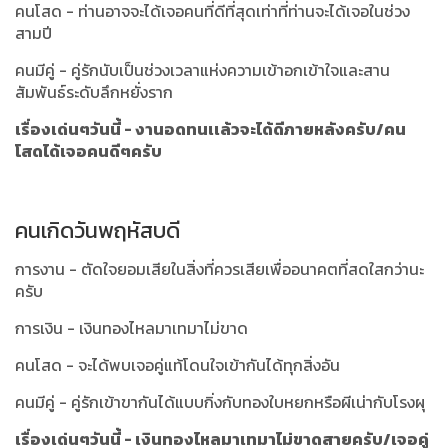
คนโสด - ท่านอาจจะได้เจอคนที่ดีที่สุดเท่าที่ท่านจะได้เจอในช่วง
สามปี
คนมีคู่ - คู่รักนับเป็นช่วงเวลาแห่งความเข้าอกเข้าใจและสาน
สัมพันธ์ระดับลึกหยั่งราก
เรื่องเด่นๆวันนี้ -
งานอดทนเเล้วจะได้ดีภายหลังครับ/คน
โสดได้เจอคนดีๆครับ
คนเกิดวันพฤหัสบดี
การงาน - ตัดใจยอมเสียในสิ่งที่ควรเสียเพื่ออนาคตที่สดใสกว่านะ
ครับ
การเงิน - เงินทองไหลมาเทมาไม่ขาด
คนโสด - จะได้พบเจอคู่แท้โดนใจเข้ากันได้ทุกสิ่งอัน
คนมีคู่ - คู่รักเข้าขากันได้แบบกิ่งกับทองใบหยกหรือผีเน่ากับโรงผุ
เรื่องเด่นๆวันนี้ - เงินทองไหลมาเทมาไม่ขาดสายครับ/เจอคู่