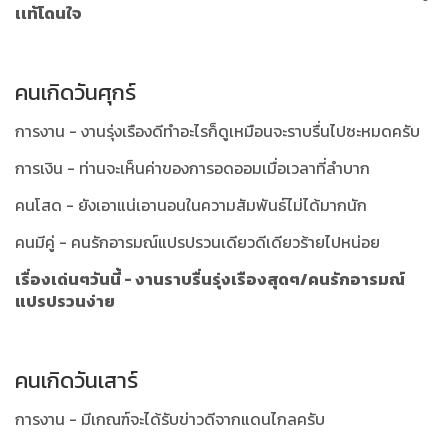
เเท้โดนใจ
คนเกิดวันศุกร์
การงาน - งานรุ่งเรืองดีทำอะไรก็ดูเหมือนจะราบรื่นไปซะหมดครับ
การเงิน - ท่านจะเห็นค่าของการอดออมเมื่อเวลาที่ลำบาก
คนโสด - ยังเอาแน่เอานอนในความสัมพันธ์ไม่ได้มากนัก
คนมีคู่ - คนรักอารมณ์แปรปรวนเดียวดีเดียวร้ายไปหน่อย
เรื่องเด่นๆวันนี้ - งานราบรื่นรุ่งเรืองสุดๆ/คนรักอารมณ์
แปรปรวนง่าย
คนเกิดวันเสาร์
การงาน - มีเกณฑ์จะได้รับข่าวดีจากแดนไกลครับ