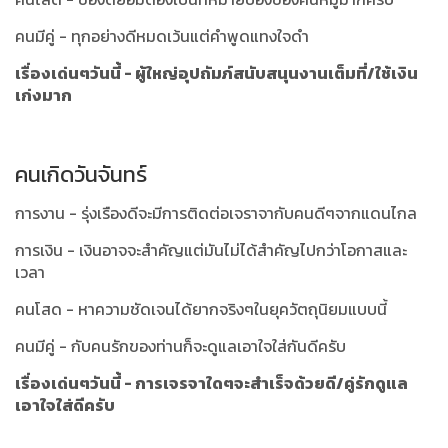
คนมีคู่ - ทุกอย่างดีหมดเว้นแต่คำพูดแทงใจดำ
เรื่องเด่นๆวันนี้ - ผู้ใหญ่อุปถัมภ์สนับสนุนงานเต็มที่/ใช้เงิน
เก่งมาก
คนเกิดวันจันทร์
การงาน - รุ่งเรืองดีจะมีการติดต่อเจราจากับคนดีๆจากแดนไกล
การเงิน - เงินอาจจะสำคัญแต่มันไม่ได้สำคัญไปกว่าโอกาสและ
เวลา
คนโสด - หาความชัดเจนได้ยากจริงๆในยุควัตถุนิยมแบบนี้
คนมีคู่ - กับคนรักของท่านก็จะดูแลเอาใจใส่กันดีครับ
เรื่องเด่นๆวันนี้ - การเจรจาใดๆจะสำเร็จด้วยดี/คู่รักดูแล
เอาใจใส่ดีครับ