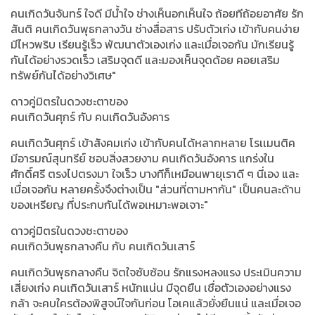
คนเกิดวันจันทร์ ใจดี มีน้ำใจ ช่างเห็นอกเห็นใจ ถ้อยทีถ้อยอาศัย รัก
สันติ คนเกิดวันพุธกลางวัน ช่างสื่อสาร ปรับตัวเก่ง เข้ากับคนง่าย
มีไหวพริบ เรียนรู้เร็ว พัฒนาตัวเองเก่ง และเมื่อเจอกัน มักเรียนรู้
กันได้อย่างรวดเร็ว เสริมจุดดี และมองเห็นจุดด้อย คอยเสริม
ทรัพย์กันได้อย่างวิเศษ"
ดาวคู่มิตรในดวงชะตาของ
คนเกิดวันศุกร์ กับ คนเกิดวันอังคาร
คนเกิดวันศุกร์ เข้าสังคมเก่ง เข้ากับคนได้หลากหลาย โรเเมนติค
มีอารมณ์สุนทรีย์ ชอบสิ่งสวยงาม คนเกิดวันอังคาร แกร่งใน
ศักดิ์ศรี ตรงไปตรงมา ใจเร็ว บางทีก็เหมือนพายุเราดี ๆ นี่เอง และ
เมื่อเจอกัน หลายครั้งจึงต่างเป็น "ส่วนที่ตามหากัน" เป็นคนละด้าน
ของเหรียญ ที่ประกบกันได้พอเหมาะพอเจาะ"
ดาวคู่มิตรในดวงชะตาของ
คนเกิดวันพุธกลางคืน กับ คนเกิดวันเสาร์
คนเกิดวันพุธกลางคืน จิตใจซับซ้อน รักแรงหลงแรง ประเมินความ
เสี่ยงเก่ง คนเกิดวันเสาร์ หนักแน่น มีจุดยืน เชื่อตัวเองอย่างแรง
กล้า จะคบใครต้องพิสูจน์ใจกันก่อน โอเคแล้วยั่งยืนแน่ และเมื่อเจอ