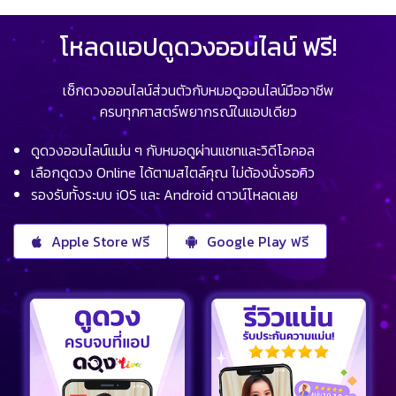
โหลดแอปดูดวงออนไลน์ ฟรี!
เช็กดวงออนไลน์ส่วนตัวกับหมอดูออนไลน์มืออาชีพ
ครบทุกศาสตร์พยากรณ์ในแอปเดียว
ดูดวงออนไลน์แม่น ๆ กับหมอดูผ่านแชทและวิดีโอคอล
เลือกดูดวง Online ได้ตามสไตล์คุณ ไม่ต้องนั่งรอคิว
รองรับทั้งระบบ iOS และ Android ดาวน์โหลดเลย
Apple Store ฟรี
Google Play ฟรี