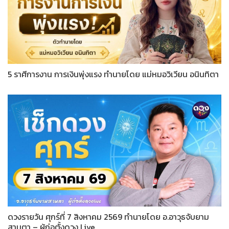
5 ราศีการงาน การเงินพุ่งแรง ทำนายโดย แม่หมอวิเวียน อนินทิตา
ดวงรายวัน ศุกร์ที่ 7 สิงหาคม 2569 ทำนายโดย อ.อาวุธจับยาม
สามตา – ผู้ก่อตั้งดวง Live