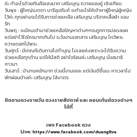
ค่ะ ทำอะไรด้วยกันคือเฮงมาก เสริมบุญ ถวายของคู่ เชิงเทียน
วันพุธ : ผู้ใหญ่เมตตา นารีอุปถัมภ์ จะทำอะไรให้เข้าหาผู้ใหญ่ผู้หญิง
ไว้ค่ะ ทุกอย่างจะได้รับการช่วยเหลือ เสริมบุญ บริจาคเสื้อผ้า ของ
รัก
วันพฤ : จะมีคนเข้ามาช่วยเหลือปัญหาต่างๆๆจะถูกการปลดลอค
แต่อย่าไว้ใจใครมากเกินไป ระวังงานเอกสาร เสริมบุญ ไหว้พระ
ถวายดอกไม้พระ
วันศุกร์ : มีเกณฑ์เดินทางไปทำบุญ ไปเลยค่ะเพราะจะได้รับความ
ช่วยเหลือทุกด้าน แต่ให้มีสติ อย่าใจร้อนค่ะ เสริมบุญ นั่งสมาธิ
ภาวนา
วันเสาร์ : บ้างานหนักมาก ช่วงนี้งานเยอะ แต่เงินดีขึ้นนะ หาเวลาไป
พักผ่อนบ้างค่ะ เสริมบุญ ใส่บาตร
ติดตามดวงรายวัน ดวงรายสัปดาห์ และ คอนเท้นต์ดวงต่างๆ
ได้ที่
เพจ Facebook ดวง
Live:
https://www.facebook.com/duanglive