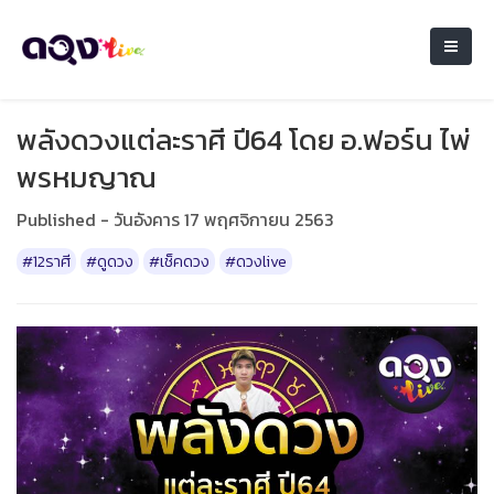
พลังดวงแต่ละราศี ปี64 โดย อ.ฟอร์น ไพ่
พรหมญาณ
Published - วันอังคาร 17 พฤศจิกายน 2563
#12ราศี
#ดูดวง
#เช็คดวง
#ดวงlive