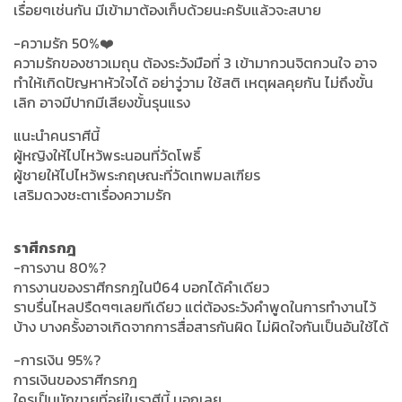
เรื่อยๆเช่นกัน มีเข้ามาต้องเก็บด้วยนะครับแล้วจะสบาย
-ความรัก 50%❤️
ความรักของชาวเมถุน ต้องระวังมือที่ 3 เข้ามากวนจิตกวนใจ อาจ
ทำให้เกิดปัญหาหัวใจได้ อย่าวู่วาม ใช้สติ เหตุผลคุยกัน ไม่ถึงขั้น
เลิก อาจมีปากมีเสียงขั้นรุนแรง
แนะนำคนราศีนี้
ผู้หญิงให้ไปไหว้พระนอนที่วัดโพธิ์
ผู้ชายให้ไปไหว้พระกฤษณะที่วัดเทพมลเฑียร
เสริมดวงชะตาเรื่องความรัก
ราศีกรกฎ
-การงาน 80%?
การงานของราศีกรกฎในปี64 บอกได้คำเดียว
ราบรื่นไหลปรืดๆๆเลยทีเดียว แต่ต้องระวังคำพูดในการทำงานไว้
บ้าง บางครั้งอาจเกิดจากการสื่อสารกันผิด ไม่ผิดใจกันเป็นอันใช้ได้
-การเงิน 95%?
การเงินของราศีกรกฎ
ใครเป็นนักขายที่อยู่ในราศีนี้ บอกเลย