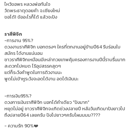
ไหว้ขอพร หลวงพ่อทันใจ
วัดพระธาตุดอยคำ จ.เชียงใหม่
ขอได้1 ข้ออะไรก็ได้ แล้วจะปัง
ราศีพิจิก
-การงาน 95%?
ดวงงานราศีพิจิก บอกตรงๆ ใครที่ตกงานอยู่ข้ามปี64 รีบร่อนใบ
สมัคร ได้งานแน่นอน
ชาวราศีพิจิกเหมือนมีเหล่าทวยเทพคุ้มครองการงานปีนี้ราบรื่นมาก
สะดวกไปหมด ไร้อุปสรรคสุดๆ
แต่ก็ระวังคำพูดในการดิวงานนะ
พูดไม่เข้าหูระวังจะอดได้งาน อดได้เงินนะ
-การเงิน95%?
ดวงการเงินราศีพิจิก บอกได้คำเดียว "ปังมาก"
หยุดไม่อยู่ ชาวราศีพิจิกจะเกิดช่วงปลายปี หลังวันเกิดมาปังยาวไป
ถึงปลายปี64 เลยครับ ปังไปยาวๆครับโผมมมม????
- ความรัก 90%❤️