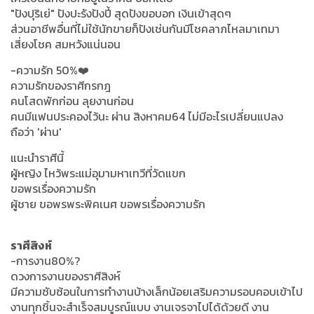
"ปังปุริเย่" ปังปะรังปังปี้ สุดปังขอบอก เงินเข้าสุดๆ
ส่วนอาชีพอื่นที่ไม่ใช้นักขายก็ปังเช่นกันมีโชคลาภไหลมาเทมา
เสี่ยงโชค สมหวังแน่นอน
-ความรัก 50%❤️
ความรักของราศีกรกฎ
คนโสดพักก่อน ลุยงานก่อน
คนมีแฟนประคองไว้นะ ผ่าน สิงหาคม64 ไม่มีอะไรเปลี่ยนแปลง
ถือว่า 'ผ่าน'
แนะนำราศีนี้
ผู้หญิง ไหว้พระแม่อุมามหาเทวีที่วัดแขก
ขอพรเรื่องความรัก
ผู้ชาย ขอพรพระพิคเนศ ขอพรเรื่องความรัก
ราศีสิงห์
-การงาน80%?
ดวงการงานของราศีสิงห์
มีความซับซ้อนในการทำงานบ้างเล็กน้อยเสริมความรอบคอบเข้าไป
งานทุกชิ้นจะสำเร็จสมบูรณ์แบบ งานเจรจาไปได้ด้วยดี งาน