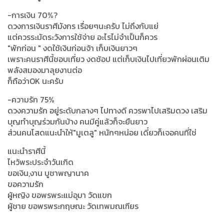
-การเงิน 70%?
ดวงการเงินราศีมังกร เรื่อยๆนะครับ ไม่ถึงกับแย่
แต่ควรระมัดระวังการใช้จ่าย อะไรไม่จำเป็นก็ควร
"พักก่อน " งดใช้เงินก่อนจ้า เก็บเงินยาวๆ
เพราะคนราศีนี้ชอบเที่ยว งดช้อป แต่เก็บเงินไปเที่ยวพักผ่อนเติม
พลังสมองมาลุยงานต่อ
ก็ถือว่าOK นะครับ
-ความรัก 75%
ดวงความรัก อยู่ระดับกลางๆ ไปทางดี ควรพาไปเสริมดวง เสริม
บุญทำบุญร่วมกันบ้าง คนมีคู่แล้วก็จะยืนยาว
ส่วนคนโสดแนะนำให้"มูเตลู" หนักๆหน่อย เดี๋ยวก็เจอคนที่ใช่
แนะนำราศีนี้
ไหว้พระประจำวันเกิด
ขอเงิน,งาน บูชาพญานาค
ขอความรัก
ผู้หญิง ขอพรพระแม่อุมา วัดแขก
ผู้ชาย ขอพรพระกฤษณะ วัดเทพมณเฑียร