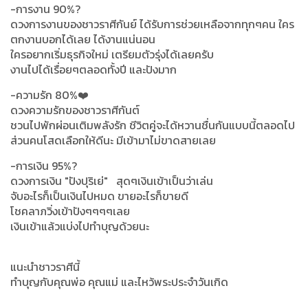
-การงาน 90%?
ดวงการงานของชาวราศีกันย์ ได้รับการช่วยเหลือจากทุกๆคน ใคร
ตกงานบอกได้เลย ได้งานแน่นอน
ใครอยากเริ่มธุรกิจใหม่ เตรียมตัวรุ่งได้เลยครับ
งานไปได้เรื่อยๆตลอดทั้งปี และปังมาก
-ความรัก 80%❤️
ดวงความรักของชาวราศีกันต์
ชวนไปพักผ่อนเติมพลังรัก ชีวิตคู่จะได้หวานชื่นกันแบบนี้ตลอดไป
ส่วนคนโสดเลือกให้ดีนะ มีเข้ามาไม่ขาดสายเลย
-การเงิน 95%?
ดวงการเงิน "ปังปุริเย่" สุดๆเงินเข้าเป็นว่าเล่น
จับอะไรก็เป็นเงินไปหมด ขายอะไรก็ขายดี
โชคลาภวิ่งเข้าปังๆๆๆๆเลย
เงินเข้าแล้วแบ่งไปทำบุญด้วยนะ
แนะนำชาวราศีนี้
ทำบุญกับคุณพ่อ คุณแม่ และไหว้พระประจำวันเกิด