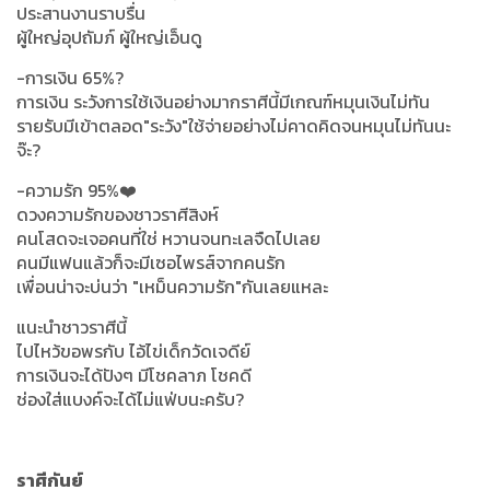
ประสานงานราบรื่น
ผู้ใหญ่อุปถัมภ์ ผู้ใหญ่เอ็นดู
-การเงิน 65%?
การเงิน ระวังการใช้เงินอย่างมากราศีนี้มีเกณฑ์หมุนเงินไม่ทัน
รายรับมีเข้าตลอด"ระวัง"ใช้จ่ายอย่างไม่คาดคิดจนหมุนไม่ทันนะ
จ๊ะ?
-ความรัก 95%❤️
ดวงความรักของชาวราศีสิงห์
คนโสดจะเจอคนที่ใช่ หวานจนทะเลจืดไปเลย
คนมีแฟนแล้วก็จะมีเซอไพรส์จากคนรัก
เพื่อนน่าจะบ่นว่า "เหม็นความรัก"กันเลยแหละ
แนะนำชาวราศีนี้
ไปไหว้ขอพรกับ ไอ้ไข่เด็กวัดเจดีย์
การเงินจะได้ปังๆ มีโชคลาภ โชคดี
ช่องใส่แบงค์จะได้ไม่แฟ่บนะครับ?
ราศีกันย์