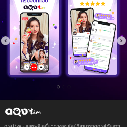
ดวง Live - แอพพลิเคชั่นดูดวงออนไลน์ที่สามารถดูดวงได้หลาก