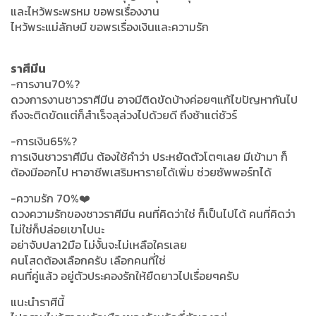
และไหว้พระพรหม ขอพรเรื่องงาน
ไหว้พระแม่ลักษมี ขอพรเรื่องเงินและความรัก
ราศีมีน
-การงาน70%?
ดวงการงานชาวราศีมีน อาจมีติดขัดบ้างค่อยๆแก้ไขปัญหากันไป
ถึงจะติดขัดแต่ก็สำเร็จลุล่วงไปด้วยดี ถึงช้าแต่ชัวร์
-การเงิน65%?
การเงินชาวราศีมีน ต้องใช้คำว่า ประหยัดตัวโตๆเลย มีเข้ามา ก็
ต้องมีออกไป หาอาชีพเสริมหารายได้เพิ่ม ช่วยซัพพอร์ทได้
-ความรัก 70%❤️
ดวงความรักของชาวราศีมีน คนที่คิดว่าใช่ ก็เป็นไปได้ คนที่คิดว่า
ไม่ใช่ก็ปล่อยเขาไปนะ
อย่าจับปลา2มือ ไม่งั้นจะไม่เหลือใครเลย
คนโสดต้องเลือกครับ เลือกคนที่ใช่
คนที่คู่แล้ว อยู่ตัวประคองรักให้ยืดยาวไปเรื่อยๆครับ
แนะนำราศีนี้