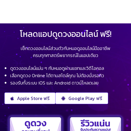
โหลดแอปดูดวงออนไลน์ ฟรี!
เช็กดวงออนไลน์ส่วนตัวกับหมอดูออนไลน์มืออาชีพ
ครบทุกศาสตร์พยากรณ์ในแอปเดียว
ดูดวงออนไลน์แม่น ๆ กับหมอดูผ่านแชทและวิดีโอคอล
เลือกดูดวง Online ได้ตามสไตล์คุณ ไม่ต้องนั่งรอคิว
รองรับทั้งระบบ iOS และ Android ดาวน์โหลดเลย
Apple Store ฟรี
Google Play ฟรี