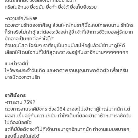
หรือในอีกแง่ ยิ่งขยัน ยิ่งทำ ยิ่งได้ ยิ่งเก็บยิ่งรวย
-ความรัก75%❤️
ดวงความรักของราศีธนู ส่วนใหญ่คนราศีนี้จะคบใครคบนาน รักใคร
ก็รักจริงไม่เจ้าชู้ แต่ต้องระวังอย่าจู้จี้ เจ้ากี้เจ้าการชีวิตของคู่รักมาก
นักอาจเป็นภัยต่อหัวใจได้
ส่วนคนโสด ใจร่มๆ ราศีธนูเป็นคนมีเสน่ห์อยู่แล้วมีเข้ามาดูให้ดี
เลือกให้โดนใจคนที่ใช่ที่สุดเพราะจะอยู่กับเราอีกนานๆๆๆๆๆๆๆๆ
แนะนำราศีนี้
ไหว้พระประจำวันเกิด และหาตาพรานบุญมาพกติดตัว เพื่อเสริม
บารมีดวงความรัก
ราศีมังกร
-การงาน 75%?
ดวงการงานราศีมังกร ช่วงปี64 อาจจะไม่เข้าตาผู้ใหญ่มากนัก แต่
ผลงานขึ้นอยู่กับความขยัน ทำให้เต็มที่ต้องเข้าตาหัวหน้าเราซักวัน
ไม่ต้องน้อยใจ
แต่ก็มีข้อดีตรงที่ไม่ทีเจ้านายมาจุกจิกมากนัก ทำงานแบบสบายๆ
แอบยิ้มอยู่ในใจได้