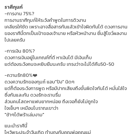
ราศีกุมภ์
-การงาน 75%?
การงานราศีกุมภ์ให้ระวังคำพูดในการดิวงาน
เคลียรให้ชัด เพราะอาจสื่อสารกันแล้วเข้าใจผิดกันได้ ดวงการงาน
ของราศีนี้ตกเป็นเป้าของเจ้านาย หรือหัวหน้างาน ยิ้มสู้โชว์ผลงาน
ไปเลยครับ
-การเงิน 80%?
ดวงการเงินอยู่ในเกณฑ์ที่ดี หาเงินได้ มีเงินเก็บ
แต่ต้องระวังคนจะหยิบยืมนะครับ เกรงว่าจะไม่ได้คืน50-50
-ความรัก80%❤️
ดวงความรักของกุมภ์ แอบ"ปัง" นิดๆ
แต่ก็ต้องระวังการพูด หรือมีปากเสียงถึงขั้นผิดใจกันได้ หมั่นใส่ใจ
ซึ่งกันและกัน ดวงรักจะราบรื่น
ส่วนคนโสดหาแฟนยากหน่อย ถึงเจอก็ยังไม่ถูกใจ
ใจเย็นๆ เหมือนโบราณเขาว่า
"ช้าๆได้พร้าเล่มงาม"
แนะนำราศีนี้
ไหว้พระประจำวันเกิด ทำบุญกับคุณพ่อคุณแม่