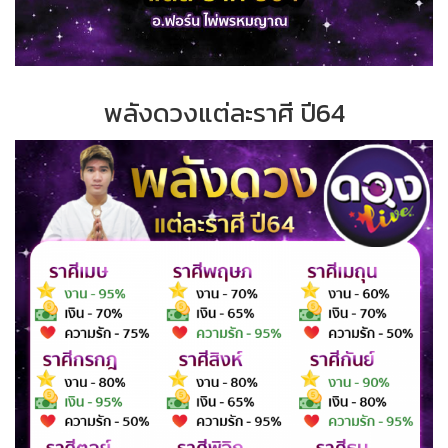
พลังดวงแต่ละราศี ปี64