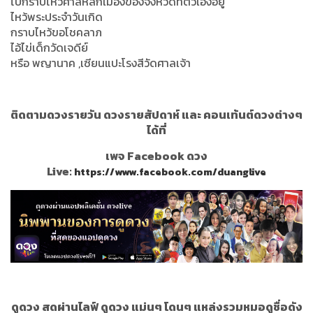
ไปกราบไหว้ศาลหลักเมืองของจังหวัดที่ตัวเองอยู่
ไหว้พระประจำวันเกิด
กราบไหว้ขอโชคลาภ
ไอ้ไข่เด็กวัดเจดีย์
หรือ พญานาค ,เซียนแปะโรงสีวัดศาลเจ้า
ติดตามดวงรายวัน ดวงรายสัปดาห์ และ คอนเท้นต์ดวงต่างๆ
ได้ที่
เพจ Facebook ดวง
Live:
https://www.facebook.com/duanglive
ดูดวง สดผ่านไลฟ์ ดูดวง แม่นๆ โดนๆ แหล่งรวมหมอดูชื่อดัง