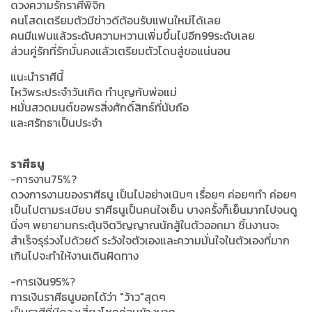
ดวงความรักราศีพิจิก
คนโสดเตรียมตัวมีข่าวดีต้อนรับแฟนใหม่ได้เลย
คนมีแฟนแล้วระดับความหวานเพิ่มขึ้นไปอีก99ระดับเลย
ส่วนคู่รักที่รักมั่นคงแล้วเตรียมตัวโดนสู่ขอแน่นอน
แนะนำราศีนี้
ไหว้พระประจำวันเกิด ทำบุญกับพ่อแม่
หมั่นสวดมนต์ขอพรสิ่งศักดิ์สิทธ์ที่นับถือ
และศรัทธาเป็นประจำ
ราศีธนู
-การงาน75%?
ดวงการงานของราศีธนู เป็นไปอย่างเนิบๆ เรื่อยๆ ค่อยๆทำ ค่อยๆ
เป็นไปตามระเบียบ ราศีธนูเป็นคนใจเย็น บางครั้งก็เย็นมากไปจนดู
นิ่งๆ พยายามกระตุ้นจิตวิญญาณนักสู้ในตัวออกมา ชิ้นงานจะ
สำเร็จรุร่วงไปด้วยดี ระวังใจตัวเองและความมั่นใจในตัวเองที่มาก
เกินไปจะทำให้งานเดินผิดทาง
-การเงิน95%?
การเงินราศีธนูบอกได้ว่า "ว้าว"สุดๆ
เป็นราศีที่มีดวงเสี่ยงโชคค่อนข้างมาก