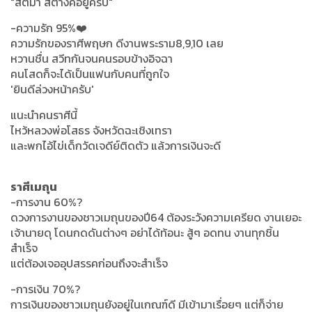
"สติมา สตางค์อยู่ครบ"
-ความรัก 95%❤️
ความรักของราศีพฤษก ดีงานพระราม8,9,10 เลย
หวานชื่น สวีทกันจนคนรอบข้างอิจฉา
คนโสดก็จะได้เป็นแฟนกับคนที่ถูกใจ
'ยินดีล่วงหน้าครับ'
แนะนำคนราศีนี้
ไหว้หลวงพ่อโสธร จังหวัดฉะเชิงเทรา
และพกไอ้ไข่เด็กวัดเจดีย์ติดตัว แล้วการเงินจะดี
ราศีเมถุน
-การงาน 60%?
ดวงการงานของชาวเมถุนของปี64 ต้องระวังความเครียด งานเยอะ
เจ้านายดุ โดนกดดันต่างๆ อย่าได้ท้อนะ สู้ๆ อดทน งานทุกชิ้น
สำเร็จ
แต่ต้องเจออุปสรรคก่อนถึงจะสำเร็จ
-การเงิน 70%?
การเงินของชาวเมถุนยังอยู่ในเกณฑ์ดี มีเข้ามาเรื่อยๆ แต่ก็จ่าย