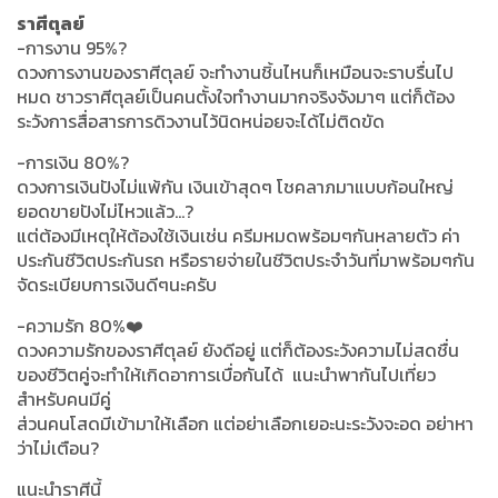
ราศีตุลย์
-การงาน 95%?
ดวงการงานของราศีตุลย์ จะทำงานชิ้นไหนก็เหมือนจะราบรื่นไป
หมด ชาวราศีตุลย์เป็นคนตั้งใจทำงานมากจริงจังมาๆ แต่ก็ต้อง
ระวังการสื่อสารการดิวงานไว้นิดหน่อยจะได้ไม่ติดขัด
-การเงิน 80%?
ดวงการเงินปังไม่แพ้กัน เงินเข้าสุดๆ โชคลาภมาแบบก้อนใหญ่
ยอดขายปังไม่ไหวแล้ว...?
แต่ต้องมีเหตุให้ต้องใช้เงินเช่น ครีมหมดพร้อมๆกันหลายตัว ค่า
ประกันชีวิตประกันรถ หรือรายจ่ายในชีวิตประจำวันที่มาพร้อมๆกัน
จัดระเบียบการเงินดีๆนะครับ
-ความรัก 80%❤️
ดวงความรักของราศีตุลย์ ยังดีอยู่ แต่ก็ต้องระวังความไม่สดชื่น
ของชีวิตคู่จะทำให้เกิดอาการเบื่อกันได้ แนะนำพากันไปเที่ยว
สำหรับคนมีคู่
ส่วนคนโสดมีเข้ามาให้เลือก แต่อย่าเลือกเยอะนะระวังจะอด อย่าหา
ว่าไม่เตือน?
แนะนำราศีนี้