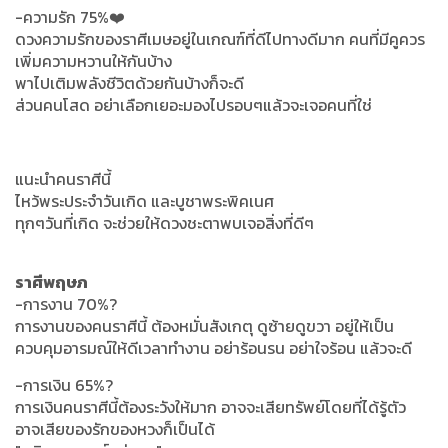
-ความรัก 75%❤️
ดวงความรักของราศีเมษอยู่ในเกณฑ์ที่ดีไปทางดีมาก คนที่มีคูควร
เพิ่มความหวานให้กันบ้าง
พาไปเติมพลังชีวิตด้วยกันบ้างก็จะดี
ส่วนคนโสด อย่าเลือกเยอะมองไปรอบๆแล้วจะเจอคนที่ใช่
แนะนำคนราศีนี้
ไหว้พระประจำวันเกิด และบูชาพระพิคเนศ
ทุกๆวันที่เกิด จะช่วยให้ดวงชะตาพบเจอสิ่งที่ดีๆ
ราศีพฤษภ
-การงาน 70%?
การงานของคนราศีนี้ ต้องหมั่นสังเกตุ ดูซ้ายดูขวา อยู่ให้เป็น
ควบคุมอารมณ์ให้ดีเวลาทำงาน อย่าร้อนรน อย่าใจร้อน แล้วจะดี
-การเงิน 65%?
การเงินคนราศีนี้ต้องระวังให้มาก อาจจะเสียทรัพย์โดยที่ได้รู้ตัว
อาจเสียของรักของหวงก็เป็นได้