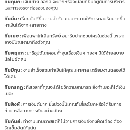
ทีมกุมภ์
:
เงินเข้าๆ ออกๆ จะมากหรือจะน้อยก็ขึ้นอยู่กับการบริหาร
และการเจรจาต่อรองของคุณ
ทีมมีน
:
เริ่มขยับดีขึ้นตามลำดับ คนมากมายให้การตอบรับมากขึ้น
หาเงินได้จากหลายทาง
ทีมเมษ
:
เพื่อนพาให้เสียทรัพย์ อย่ารับปากช่วยใครในช่วงนี้ เพราะ
อาจมีปัญหามาถึงตัวคุณ
ทีมพฤษภ
:
นารีอุปถัมภ์คอยค้ำจุนเรื่องเงินๆ ทองๆ มีใช้จ่ายสบาย
มือไม่ขัดสน
ทีมมิถุน
:
งานสำเร็จแถมทำเงินให้คุณมหาศาล เตรียมงานฉลองไว้
ได้เลย
ทีมกรกฎ
:
ถึงเวลาที่คุณจะได้โชว์ความสามารถ ยิ่งทำเยอะก็ได้เงิน
เยอะ
ทีมสิงห์
:
การเงินดีมาก ยิ่งช่วงนี้มีเกณฑ์เสี่ยงโชคหรือได้รับการ
ช่วยเหลือทางการเงินอย่างลับๆ
ทีมกันย์
:
ทำงานแทบตายแต่ก็ไม่วายการเงินยังคงฝืดเคือง ต้อง
รัดเข็มขัดให้แน่น