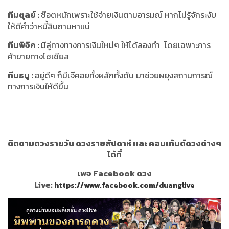
ทีมตุลย์
:
ช๊อตหนักเพราะใช้จ่ายเงินตามอารมณ์ หากไม่รู้จักระงับ
ให้ดีคำว่าหนี้สินถามหาแน่
ทีมพิจิก
:
มีลู่ทางทางการเงินใหม่ๆ ให้ได้ลองทำ โดยเฉพาะการ
ค้าขายทางโซเชียล
ทีมธนู
:
อยู่ดีๆ ก็มีเจ๊คอยทั้งผลักทั้งดัน มาช่วยผยุงสถานการณ์
ทางการเงินให้ดีขึ้น
ติดตามดวงรายวัน ดวงรายสัปดาห์ และ คอนเท้นต์ดวงต่างๆ
ได้ที่
เพจ Facebook ดวง
Live:
https://www.facebook.com/duanglive