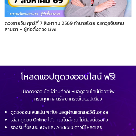
ดวงรายวัน ศุกร์ที่ 7 สิงหาคม 2569 ทำนายโดย อ.อาวุธจับยาม
สามตา – ผู้ก่อตั้งดวง Live
โหลดแอปดูดวงออนไลน์ ฟรี!
เช็กดวงออนไลน์ส่วนตัวกับหมอดูออนไลน์มืออาชีพ
ครบทุกศาสตร์พยากรณ์ในแอปเดียว
ดูดวงออนไลน์แม่น ๆ กับหมอดูผ่านแชทและวิดีโอคอล
เลือกดูดวง Online ได้ตามสไตล์คุณ ไม่ต้องนั่งรอคิว
รองรับทั้งระบบ iOS และ Android ดาวน์โหลดเลย