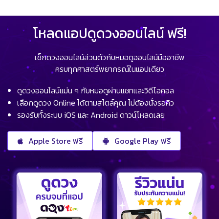
โหลดแอปดูดวงออนไลน์ ฟรี!
เช็กดวงออนไลน์ส่วนตัวกับหมอดูออนไลน์มืออาชีพ
ครบทุกศาสตร์พยากรณ์ในแอปเดียว
ดูดวงออนไลน์แม่น ๆ กับหมอดูผ่านแชทและวิดีโอคอล
เลือกดูดวง Online ได้ตามสไตล์คุณ ไม่ต้องนั่งรอคิว
รองรับทั้งระบบ iOS และ Android ดาวน์โหลดเลย
Apple Store ฟรี
Google Play ฟรี