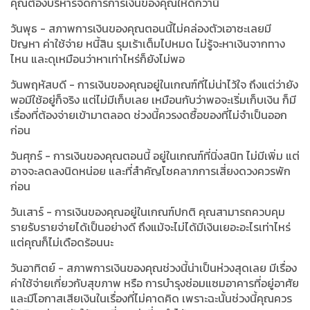
คุณต้องบริหารจัดการการเงินของคุณให้ดีกว่านี้
วันพุธ - สภาพการเงินของคุณตอนนี้ไม่คล่องตัวเอาซะเลยมี
ปัญหา ค่าใช้จ่าย หนี้สิน รุมเร้าเต็มไปหมด ไม่รู้จะหาเงินจากทาง
ไหน และดุเหมือนว่าหาเท่าไหร่ก็ยังไม่พอ
วันพฤหัสบดี - การเงินของคุณอยู่ในเกณฑ์ที่ไม่น่าไว้ใจ ถึงแต่ว่ายัง
พอมีใช้อยู่ก็จริง แต่ไม่มีเก็บเลย เหมือนกับว่าพอจะเริ่มเก็บเงิน ก็มี
เรื่องที่ต้องจ่ายเข้ามาตลอด ช่วงนี้ควรงดซื้อของที่ไม่จำเป็นออก
ก่อน
วันศุกร์ - การเงินของคุณตอนนี้ อยู่ในเกณฑ์ที่นิ่งสนิท ไม่มีเพิ่ม แต่
อาจจะลดลงนิดหน่อย และที่สำคัญโชคลาภการเสี่ยงดวงควรพัก
ก่อน
วันเสาร์ - การเงินของคุณอยู่ในเกณฑ์ปกติ คุณสามารถควบคุม
รายรับรายจ่ายได้เป็นอย่างดี ถึงแม้จะไม่ได้มีเงินเยอะอะไรเท่าไหร่
แต่คุณก็ไม่เดือดร้อนนะ
วันอาทิตย์ - สภาพการเงินของคุณช่วงนี้น่าเป็นห่วงสุดเลย มีเรื่อง
ค่าใช้จ่ายเกี่ยวกับสุขภาพ หรือ การบำรุงซ่อมแซมอาคารที่อยู่อาศัย
และมีโอกาสเสียเงินในเรื่องที่ไม่คาดคิด เพราะฉะนั้นช่วงนี้คุณควร